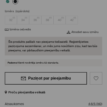
Izmērs
(izpārdots)
32
34
36
38
40
42
Izmēra ceļvedis
Atrodiet savu izmēru
Šis produkts pašlaik nav pieejams tiešsaistē. Reģistrējieties
paziņojuma saņemšanai, un mēs jums nosūtīsim ziņu, kad tas būs
pieejams, vai pārbaudīsim pieejamību veikalā.
Padoms
Klienti novērtēja izmēru kā standarta.
Paziņot par pieejamību
Preču pieejamība veikalā
Atsauksmes
4,6/5
(
140
)