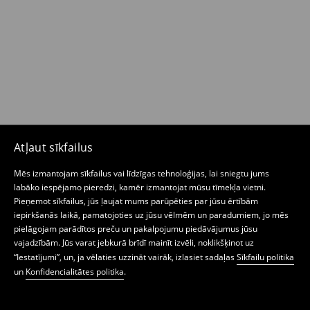
Atļaut sīkfailus
Mēs izmantojam sīkfailus vai līdzīgas tehnoloģijas, lai sniegtu jums
labāko iespējamo pieredzi, kamēr izmantojat mūsu tīmekļa vietni.
Pieņemot sīkfailus, jūs ļaujat mums parūpēties par jūsu ērtībām
iepirkšanās laikā, pamatojoties uz jūsu vēlmēm un paradumiem, jo mēs
pielāgojam parādītos preču un pakalpojumu piedāvājumus jūsu
vajadzībām. Jūs varat jebkurā brīdī mainīt izvēli, noklikšķinot uz
“Iestatījumi”, un, ja vēlaties uzzināt vairāk, izlasiet sadaļas
Sīkfailu politika
un
Konfidencialitātes politika
.