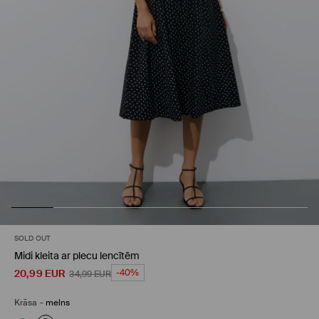
SOLD OUT
Midi kleita ar plecu lencītēm
20,99
EUR
-40%
34,99
EUR
Krāsa
-
melns