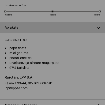
Izmēru saderība
mazāks
ideāls
lielāks
Apraksts
Index:
859EE-99P
paplatināts
midi garums
platas lencītes
rāvējslēdzēja aizdare mugurpusē
97% kokvilna
Ražotājs
:
LPP S.A.
Łąkowa 39/44, 80-769 Gdańsk
lpp@lppsa.com