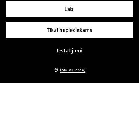
Labi
Tikai nepieciešams
Iestatījumi
Latvija (Latvia)
Citi klienti izvēlējās arī
Midi kleita ar ziedu rakstu
Midi kleita ar plecu lencītēm