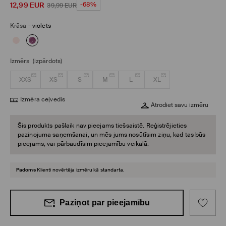
12,99
EUR
-68%
39,99
EUR
Krāsa
-
violets
Izmērs
(izpārdots)
XXS
XS
S
M
L
XL
Izmēra ceļvedis
Atrodiet savu izmēru
Šis produkts pašlaik nav pieejams tiešsaistē. Reģistrējieties
paziņojuma saņemšanai, un mēs jums nosūtīsim ziņu, kad tas būs
pieejams, vai pārbaudīsim pieejamību veikalā.
Padoms
Klienti novērtēja izmēru kā standarta.
Paziņot par pieejamību