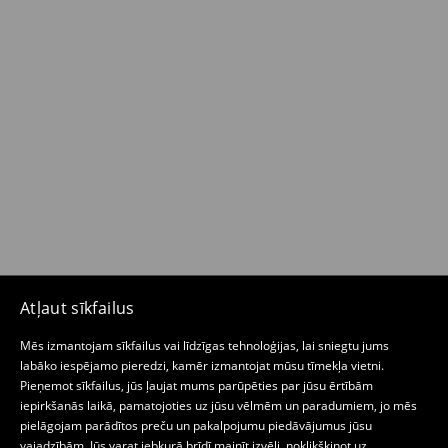
Atļaut sīkfailus
Mēs izmantojam sīkfailus vai līdzīgas tehnoloģijas, lai sniegtu jums
labāko iespējamo pieredzi, kamēr izmantojat mūsu tīmekļa vietni.
Pieņemot sīkfailus, jūs ļaujat mums parūpēties par jūsu ērtībām
iepirkšanās laikā, pamatojoties uz jūsu vēlmēm un paradumiem, jo mēs
pielāgojam parādītos preču un pakalpojumu piedāvājumus jūsu
vajadzībām. Jūs varat jebkurā brīdī mainīt izvēli, noklikšķinot uz