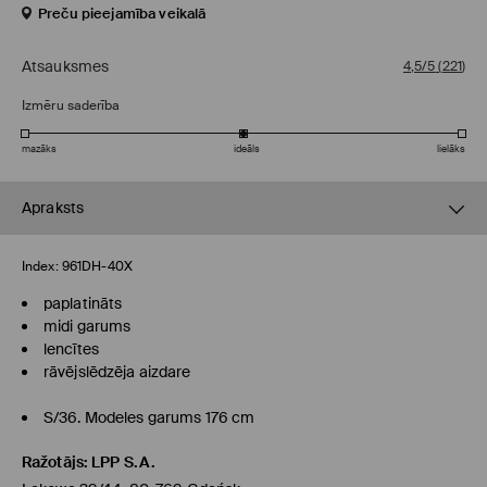
Preču pieejamība veikalā
Atsauksmes
4,5/5
(
221
)
Izmēru saderība
mazāks
ideāls
lielāks
Apraksts
Index:
961DH-40X
paplatināts
midi garums
lencītes
rāvējslēdzēja aizdare
S/36. Modeles garums 176 cm
Ražotājs
:
LPP S.A.