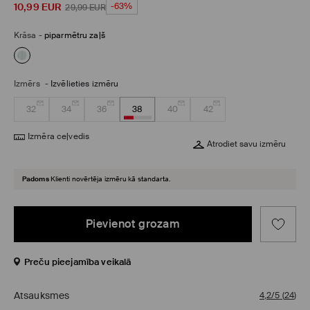
10,99
EUR
-63%
29,99
EUR
Krāsa
-
piparmētru zaļš
Izmērs
-
Izvēlieties izmēru
32
34
36
38
40
42
Izmēra ceļvedis
Atrodiet savu izmēru
Padoms
Klienti novērtēja izmēru kā standarta.
Pievienot grozam
Preču pieejamība veikalā
Atsauksmes
4,2/5
(
24
)