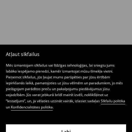
Atļaut sīkfailus
Mēs izmantojam sīkfailus vai līdzīgas tehnoloģijas, lai sniegtu jums
labāko iespējamo pieredzi, kamēr izmantojat mūsu tīmekļa vietni.
Pieņemot sīkfailus, jūs ļaujat mums parūpēties par jūsu ērtībām
iepirkšanās laikā, pamatojoties uz jūsu vēlmēm un paradumiem, jo mēs
pielāgojam parādītos preču un pakalpojumu piedāvājumus jūsu
vajadzībām. Jūs varat jebkurā brīdī mainīt izvēli, noklikšķinot uz
“Iestatījumi”, un, ja vēlaties uzzināt vairāk, izlasiet sadaļas
Sīkfailu politika
un
Konfidencialitātes politika
.