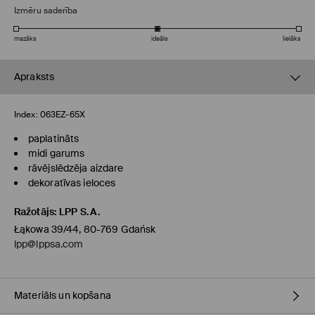
Izmēru saderība
mazāks
ideāls
lielāks
Apraksts
Index:
063EZ-65X
paplatināts
midi garums
rāvējslēdzēja aizdare
dekoratīvas ieloces
Ražotājs
:
LPP S.A.
Łąkowa 39/44, 80-769 Gdańsk
lpp@lppsa.com
Materiāls un kopšana