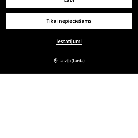
Labi
Tikai nepieciešams
Iestatījumi
Latvija (Latvia)
Citi klienti izvēlējās arī