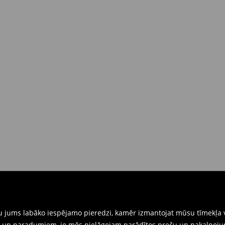
dā piegādes brīdī
(4-9 darba
 brīdī
rat tās atgriezt 30 dienu laikā no
nkārši atnesiet preces ar pievienotu
eidlapu, kas ir pieejama Jūsu kontā.
iskajos veikalos. Lūdzam izmantot
gtu jums labāko iespējamo pieredzi, kamēr izmantojat mūsu tīmekļa v
ēm un paradumiem, jo mēs pielāgojam parādītos preču un pakalpoju