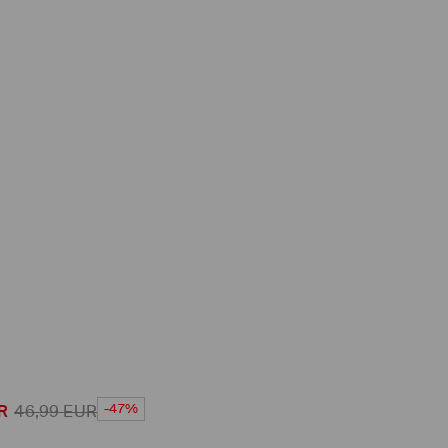
-47%
R
46,99
EUR