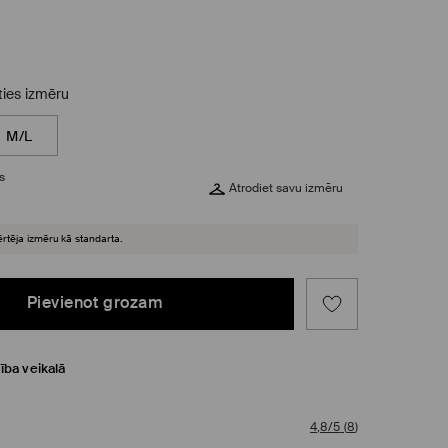
eties izmēru
M/L
s
Atrodiet savu izmēru
ērtēja izmēru kā standarta.
Pievienot grozam
ība veikalā
4,8/5
(
8
)