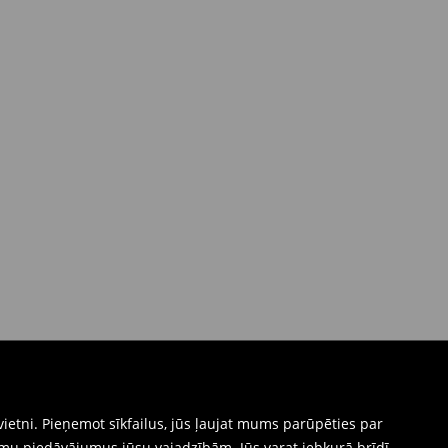
ietni. Pieņemot sīkfailus, jūs ļaujat mums parūpēties par
mu piedāvājumus jūsu vajadzībām. Jūs varat jebkurā brīdī