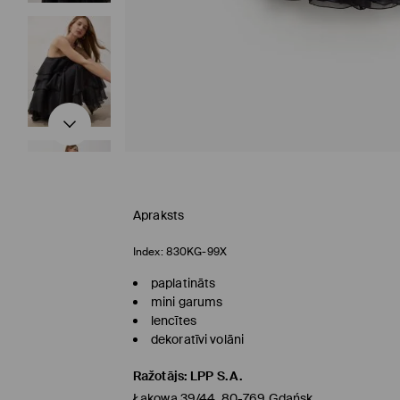
Apraksts
Index:
830KG-99X
paplatināts
mini garums
lencītes
dekoratīvi volāni
Ražotājs
:
LPP S.A.
Łąkowa 39/44, 80-769 Gdańsk