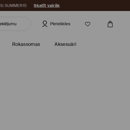
KODS: SUMMER15
Skatīt vairāk
Pieteikties
Rokassomas
Aksesuāri