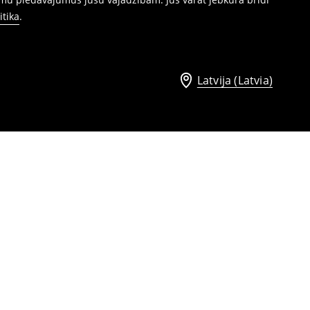
itika
.
Latvija (Latvia)