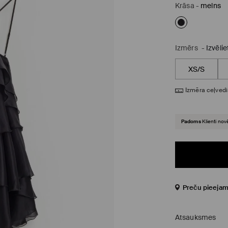
Krāsa
-
melns
Izmērs
-
Izvēli
XS/S
Izmēra ceļvedi
Padoms
Klienti nov
Preču pieejam
Atsauksmes