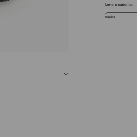
Izmēru saderība
mazāks