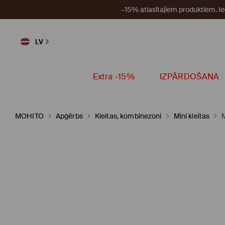
–15% atlasītajiem produktiem. I
LV
Extra -15%
IZPĀRDOŠANA
MOHITO
Apģērbs
Kleitas, kombinezoni
Mini kleitas
M