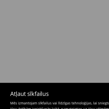
Standarta piegāde - Maksājums skaidrā nau
dienas)
4,95 EUR / Maksājums skaidrā naudā piegādes
Bezmaksas piegāde, pērkot
virs 50 EUR.
⟶
Plašāka informācija
Atgriešanas politika
Ja pasūtītās preces neatbilst cerētajam, Jūs va
pirkšanas dienas.
- Atgriežot jebkurā Mohito veikalā Latvijā - vie
čeku.
- Atgriežot e-veikalā - aizpildiet atgriešanas v
Peldkostīmus un pidžamas nevar atgriezt fiz
Atļaut sīkfailus
preču atgriešanas veidlapu tiešsaistē.
⟶
Internetveikala preču atgriešana
Mēs izmantojam sīkfailus vai līdzīgas tehnoloģijas, lai snie
jūsu ērtībām iepirkšanās laikā, pamatojoties uz jūsu vēlm