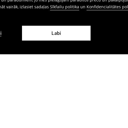
ināt vairāk, izlasiet sadaļas
Sīkfailu politika
un
Konfidencialitātes pol
i
Labi