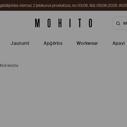
egādājoties vismaz 2 jebkurus produktus, no 03.08. līdz 09.08.2026. 
Jaunumi
Apģērbs
Workwear
Apavi
ini kleita