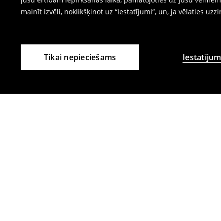
mainīt izvēli, noklikšķinot uz “Iestatījumi”, un, ja vēlaties uzz
Tikai nepieciešams
Iestatījum
Citi klienti izvēlējās arī