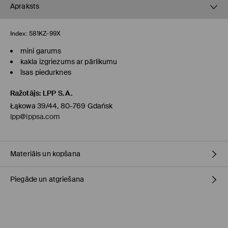
Apraksts
Index:
581KZ-99X
mini garums
kakla izgriezums ar pārlikumu
īsas piedurknes
Ražotājs
:
LPP S.A.
Łąkowa 39/44, 80-769 Gdańsk
lpp@lppsa.com
Materiāls un kopšana
Piegāde un atgriešana
56% VISKOZE, 22% KOKVILNA, 22% LINS
Piegādes politika