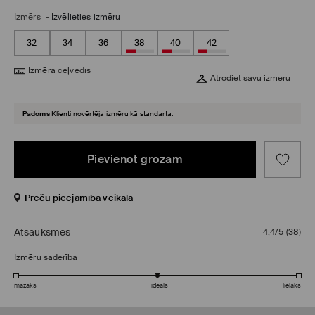
Izmērs
-
Izvēlieties izmēru
32
34
36
38
40
42
Izmēra ceļvedis
Atrodiet savu izmēru
Padoms
Klienti novērtēja izmēru kā standarta.
Pievienot grozam
Preču pieejamība veikalā
Atsauksmes
4,4/5
(
38
)
Izmēru saderība
mazāks
ideāls
lielāks