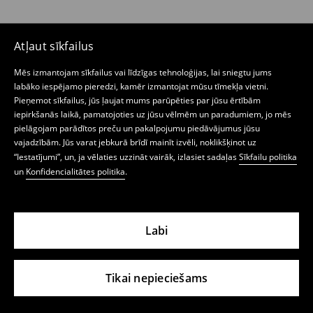
Atļaut sīkfailus
Mēs izmantojam sīkfailus vai līdzīgas tehnoloģijas, lai sniegtu jums
labāko iespējamo pieredzi, kamēr izmantojat mūsu tīmekļa vietni.
Pieņemot sīkfailus, jūs ļaujat mums parūpēties par jūsu ērtībām
iepirkšanās laikā, pamatojoties uz jūsu vēlmēm un paradumiem, jo mēs
pielāgojam parādītos preču un pakalpojumu piedāvājumus jūsu
vajadzībām. Jūs varat jebkurā brīdī mainīt izvēli, noklikšķinot uz
“Iestatījumi”, un, ja vēlaties uzzināt vairāk, izlasiet sadaļas
Sīkfailu politika
un
Konfidencialitātes politika
.
Labi
Tikai nepieciešams