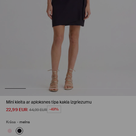
Mini kleita ar aploksnes tipa kakla izgriezumu
22,99
EUR
-49%
44,99
EUR
Krāsa
-
melns