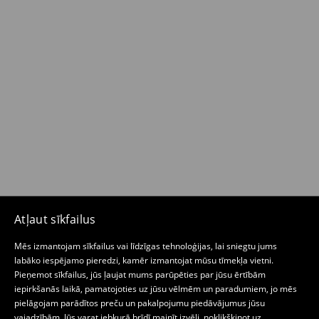
Atļaut sīkfailus
Mēs izmantojam sīkfailus vai līdzīgas tehnoloģijas, lai sniegtu jums
labāko iespējamo pieredzi, kamēr izmantojat mūsu tīmekļa vietni.
Pieņemot sīkfailus, jūs ļaujat mums parūpēties par jūsu ērtībām
iepirkšanās laikā, pamatojoties uz jūsu vēlmēm un paradumiem, jo mēs
pielāgojam parādītos preču un pakalpojumu piedāvājumus jūsu
vajadzībām. Jūs varat jebkurā brīdī mainīt izvēli, noklikšķinot uz