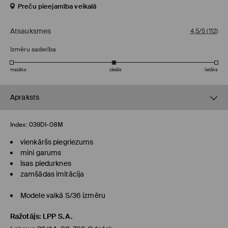
Preču pieejamība veikalā
Atsauksmes
4,5/5
(
112
)
Izmēru saderība
mazāks
ideāls
lielāks
Apraksts
Index:
039DI-08M
vienkāršs piegriezums
mini garums
īsas piedurknes
zamšādas imitācija
Modele valkā S/36 izmēru
Ražotājs
:
LPP S.A.