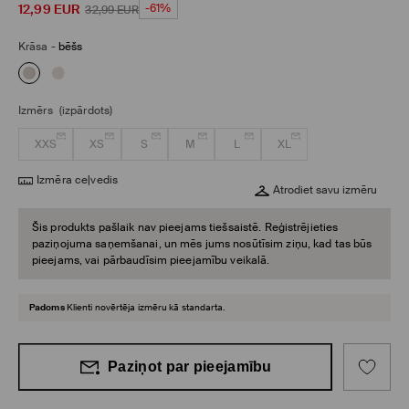
12,99
EUR
-61%
32,99
EUR
Krāsa
-
bēšs
Izmērs
(izpārdots)
XXS
XS
S
M
L
XL
Izmēra ceļvedis
Atrodiet savu izmēru
Šis produkts pašlaik nav pieejams tiešsaistē. Reģistrējieties
paziņojuma saņemšanai, un mēs jums nosūtīsim ziņu, kad tas būs
pieejams, vai pārbaudīsim pieejamību veikalā.
Padoms
Klienti novērtēja izmēru kā standarta.
Paziņot par pieejamību