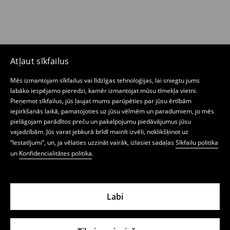
Atļaut sīkfailus
Mēs izmantojam sīkfailus vai līdzīgas tehnoloģijas, lai sniegtu jums
labāko iespējamo pieredzi, kamēr izmantojat mūsu tīmekļa vietni.
Pieņemot sīkfailus, jūs ļaujat mums parūpēties par jūsu ērtībām
iepirkšanās laikā, pamatojoties uz jūsu vēlmēm un paradumiem, jo mēs
pielāgojam parādītos preču un pakalpojumu piedāvājumus jūsu
vajadzībām. Jūs varat jebkurā brīdī mainīt izvēli, noklikšķinot uz
“Iestatījumi”, un, ja vēlaties uzzināt vairāk, izlasiet sadaļas
Sīkfailu politika
un
Konfidencialitātes politika
.
Labi