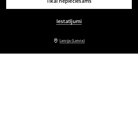
Tikai nepieciešams
Iestatījumi
Latvija (Latvia)
Citi klienti izvēlējās arī
Mini kleita
Jūrnieku stila mini kleita
18
,
99
EUR
42,99
EUR
39
,
99
EUR
52,99
EUR