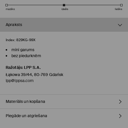
mazāks
ideāls
lielāks
Apraksts
Index:
829KG-99X
mini garums
bez piedurknēm
Ražotājs
:
LPP S.A.
Łąkowa 39/44, 80-769 Gdańsk
lpp@lppsa.com
Materiāls un kopšana
Piegāde un atgriešana
PIRMAIS MATERIĀLS
:
73% POLIESTERIS, 17% VISKOZE, 7% VILNA, 3%
ELASTĀNS
PIRMAIS ODERES MATERIĀLS
:
50% POLIESTERIS, 50% VISKOZE