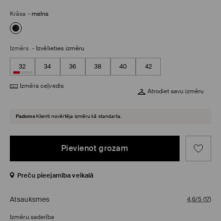
Krāsa
-
melns
Izmērs
-
Izvēlieties izmēru
32
34
36
38
40
42
Izmēra ceļvedis
Atrodiet savu izmēru
Padoms
Klienti novērtēja izmēru kā standarta.
Pievienot grozam
Preču pieejamība veikalā
Atsauksmes
4,6/5
(
17
)
Izmēru saderība