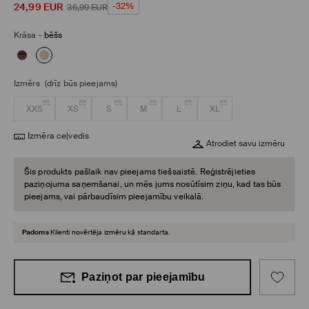
24,99
EUR
-32%
36,99
EUR
Krāsa
-
bēšs
Izmērs
(drīz būs pieejams)
XXS
XS
S
M
L
XL
Izmēra ceļvedis
Atrodiet savu izmēru
Šis produkts pašlaik nav pieejams tiešsaistē. Reģistrējieties
paziņojuma saņemšanai, un mēs jums nosūtīsim ziņu, kad tas būs
pieejams, vai pārbaudīsim pieejamību veikalā.
Padoms
Klienti novērtēja izmēru kā standarta.
Paziņot par pieejamību