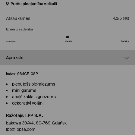
Preču pieejamība veikalā
Atsauksmes
4,2/5
(
46
)
Izmēru saderība
mazāks
ideāls
lielāks
Apraksts
Index:
084GF-08P
piegulošs piegriezums
mini garums
apaļš kakla izgriezums
dekoratīvi volāni
Ražotājs
:
LPP S.A.
Łąkowa 39/44, 80-769 Gdańsk
lpp@lppsa.com