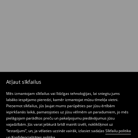
Atļaut sīkfailus
Mēs izmantojam sīkfailus vai līdzīgas tehnoloģijas, lai sniegtu jums
labāko iespējamo pieredzi, kamēr izmantojat mūsu tīmekļa vietni.
Pieņemot sīkfailus, jūs ļaujat mums parūpēties par jūsu ērtībām
iepirkšanās laikā, pamatojoties uz jūsu vēlmēm un paradumiem, jo mēs
pielāgojam parādītos preču un pakalpojumu piedāvājumus jūsu
vajadzībām. Jūs varat jebkurā brīdī mainīt izvēli, noklikšķinot uz
“Iestatījumi”, un, ja vēlaties uzzināt vairāk, izlasiet sadaļas
Sīkfailu politika
un
Konfidencialitātes politika
.