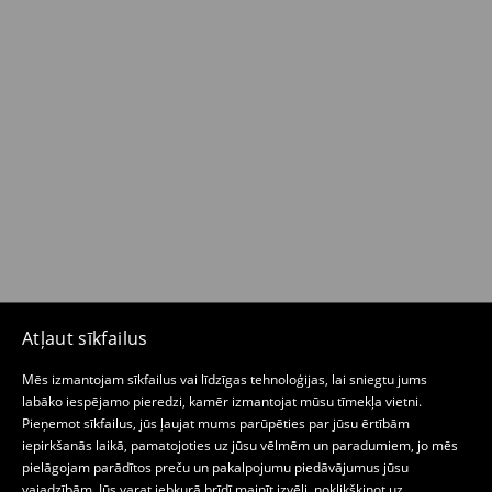
Atļaut sīkfailus
Mēs izmantojam sīkfailus vai līdzīgas tehnoloģijas, lai sniegtu jums
labāko iespējamo pieredzi, kamēr izmantojat mūsu tīmekļa vietni.
Pieņemot sīkfailus, jūs ļaujat mums parūpēties par jūsu ērtībām
iepirkšanās laikā, pamatojoties uz jūsu vēlmēm un paradumiem, jo mēs
pielāgojam parādītos preču un pakalpojumu piedāvājumus jūsu
vajadzībām. Jūs varat jebkurā brīdī mainīt izvēli, noklikšķinot uz