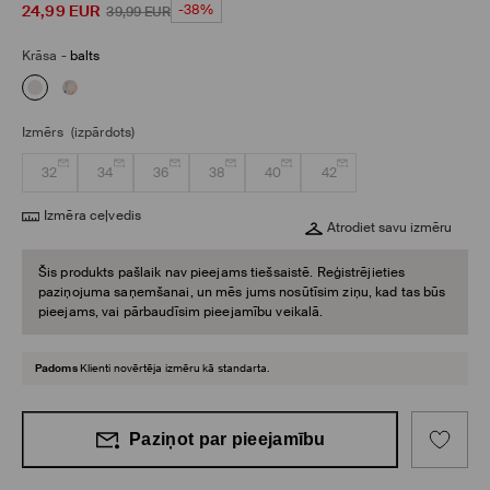
24,99
EUR
-38%
39,99
EUR
Krāsa
-
balts
Izmērs
(izpārdots)
32
34
36
38
40
42
Izmēra ceļvedis
Atrodiet savu izmēru
Šis produkts pašlaik nav pieejams tiešsaistē. Reģistrējieties
paziņojuma saņemšanai, un mēs jums nosūtīsim ziņu, kad tas būs
pieejams, vai pārbaudīsim pieejamību veikalā.
Padoms
Klienti novērtēja izmēru kā standarta.
Paziņot par pieejamību