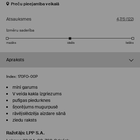
Preču pieejamība veikalā
Atsauksmes
4,7/5
(
122
)
Izmēru saderība
mazāks
ideāls
lielāks
Apraksts
Index:
170FO-00P
mini garums
V veida kakla izgriezums
pufīgas piedurknes
šņorējums mugurpusē
rāvējslēdzēja aizdare sānā
ziedu raksts
Ražotājs
:
LPP S.A.