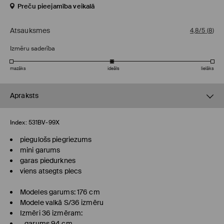
Preču pieejamība veikalā
Atsauksmes
4,8/5
(
8
)
Izmēru saderība
mazāks
ideāls
lielāks
Apraksts
Index:
531BV-99X
piegulošs piegriezums
mini garums
garas piedurknes
viens atsegts plecs
Modeles garums: 176 cm
Modele valkā S/36 izmēru
Izmēri 36 izmēram:
- garums 94 cm