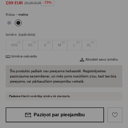
7,99
EUR
-73%
29,99
EUR
Krāsa
-
melns
Izmērs
(izpārdots)
XXS
XS
S
M
L
XL
Izmēra ceļvedis
Atrodiet savu izmēru
Šis produkts pašlaik nav pieejams tiešsaistē. Reģistrējieties
paziņojuma saņemšanai, un mēs jums nosūtīsim ziņu, kad tas būs
pieejams, vai pārbaudīsim pieejamību veikalā.
Padoms
Klienti novērtēja izmēru kā standarta.
Paziņot par pieejamību