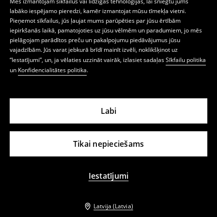
Mēs izmantojam sīkfailus vai līdzīgas tehnoloģijas, lai sniegtu jums
labāko iespējamo pieredzi, kamēr izmantojat mūsu tīmekļa vietni.
Pieņemot sīkfailus, jūs ļaujat mums parūpēties par jūsu ērtībām
iepirkšanās laikā, pamatojoties uz jūsu vēlmēm un paradumiem, jo mēs
pielāgojam parādītos preču un pakalpojumu piedāvājumus jūsu
vajadzībām. Jūs varat jebkurā brīdī mainīt izvēli, noklikšķinot uz
“Iestatījumi”, un, ja vēlaties uzzināt vairāk, izlasiet sadaļas
Sīkfailu politika
un
Konfidencialitātes politika
.
Labi
Tikai nepieciešams
Iestatījumi
Latvija (Latvia)