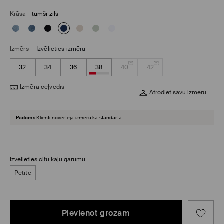
Krāsa
-
tumši zils
Izmērs
-
Izvēlieties izmēru
32
34
36
38
40
42
Izmēra ceļvedis
Atrodiet savu izmēru
Padoms
Klienti novērtēja izmēru kā standarta.
Izvēlieties citu kāju garumu
Petite
Pievienot grozam