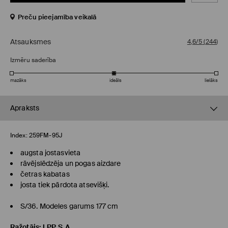
Preču pieejamība veikalā
Atsauksmes
4,6/5
(
244
)
Izmēru saderība
mazāks
ideāls
lielāks
Apraksts
Index:
259FM-95J
augsta jostasvieta
rāvējslēdzēja un pogas aizdare
četras kabatas
josta tiek pārdota atsevišķi.
S/36. Modeles garums 177 cm
Ražotājs
:
LPP S.A.