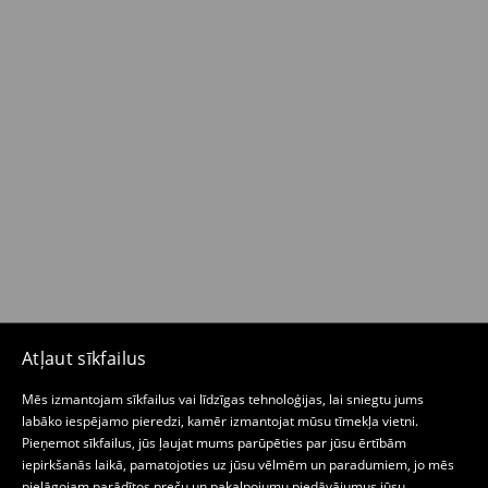
Atļaut sīkfailus
Mēs izmantojam sīkfailus vai līdzīgas tehnoloģijas, lai sniegtu jums
labāko iespējamo pieredzi, kamēr izmantojat mūsu tīmekļa vietni.
Pieņemot sīkfailus, jūs ļaujat mums parūpēties par jūsu ērtībām
iepirkšanās laikā, pamatojoties uz jūsu vēlmēm un paradumiem, jo mēs
pielāgojam parādītos preču un pakalpojumu piedāvājumus jūsu