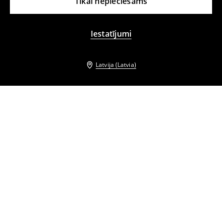
Tikai nepieciešams
Iestatījumi
Latvija (Latvia)
Citi klienti izvēlējās arī
Naktskrekls
Naktskrekls
25
,
99
EUR
25
,
99
EUR