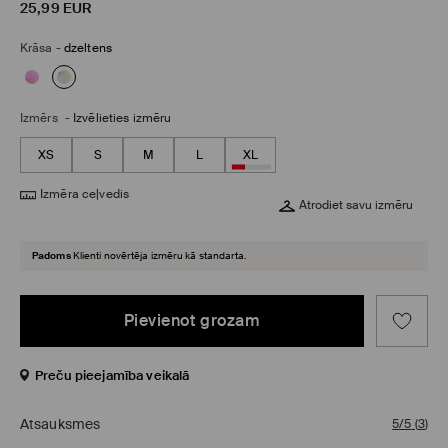
25,99
EUR
Krāsa
-
dzeltens
Izmērs
-
Izvēlieties izmēru
XS
S
M
L
XL
Izmēra ceļvedis
Atrodiet savu izmēru
Padoms
Klienti novērtēja izmēru kā standarta.
Pievienot grozam
Preču pieejamība veikalā
Atsauksmes
5/5
(
3
)