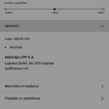
Izmēru saderība
mazāks
ideāls
lielāks
Apraksts
Index:
885JR-10X
lencītes
Ražotājs
:
LPP S.A.
Łąkowa 39/44, 80-769 Gdańsk
lpp@lppsa.com
Materiāls un kopšana
Piegāde un atgriešana
PIRMAIS MATERIĀLS
:
94% KOKVILNA, 6% ELASTĀNS