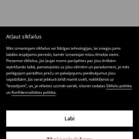
Atļaut sīkfailus
Mēs izmantojam sīkfailus vai līdzīgas tehnoloģijas, lai sniegtu jums
labāko iespējamo pieredzi, kamēr izmantojat mūsu tīmekļa vietni.
Pieņemot sīkfailus, jūs ļaujat mums parūpēties par jūsu ērtībām
iepirkšanās laikā, pamatojoties uz jūsu vēlmēm un paradumiem, jo mēs
pielāgojam parādītos preču un pakalpojumu piedāvājumus jūsu
vajadzībām. Jūs varat jebkurā brīdī mainīt izvēli, noklikšķinot uz
“Iestatījumi”, un, ja vēlaties uzzināt vairāk, izlasiet sadaļas
Sīkfailu politika
un
Konfidencialitātes politika
.
Labi