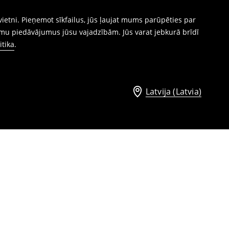
ietni. Pieņemot sīkfailus, jūs ļaujat mums parūpēties par
mu piedāvājumus jūsu vajadzībām. Jūs varat jebkurā brīdī
itika
.
Latvija (Latvia)