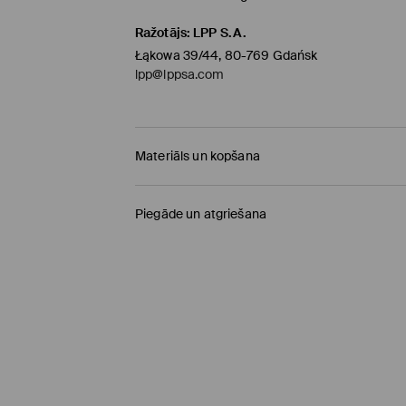
Ražotājs
:
LPP S.A.
Łąkowa 39/44, 80-769 Gdańsk
lpp@lppsa.com
Materiāls un kopšana
Pamatmateriāls
:
100% POLIESTERIS
Piegāde un atgriešana
Odere
:
100% POLIESTERIS
Piegādes politika
MAZGĀT AUTOMĀTISKAJĀ VEĻAS MAZGĀŠANAS
VIEGLS MAZGĀŠANAS REŽĪMS
Saņemšana veikalā MOHITO
(4-8 darba diena
NEBALINĀT
0,00 EUR / Online (PayU, PayPal, Google Pay, Tr
NEŽĀVĒT VEĻAS ŽĀVĒTĀJĀ
DPD pakomāts
(4-8 darba dienas)
MAX. GLUDINĀŠANAS TEMP. 110° C - BEZ TVA
2,95 EUR / Online (PayU, PayPal, Google Pay, Tr
NETĪRĪT ĶĪMISKI