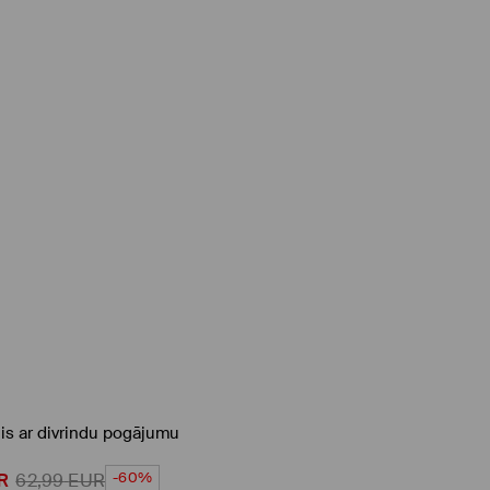
is ar divrindu pogājumu
-60%
R
62,99
EUR