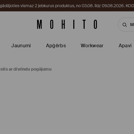
egādājoties vismaz 2 jebkurus produktus, no 03.08. līdz 09.08.2026. 
Jaunumi
Apģērbs
Workwear
Apavi
elis ar divrindu pogājumu