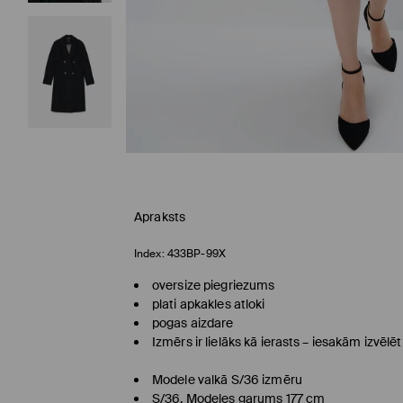
Apraksts
Index:
433BP-99X
oversize piegriezums
plati apkakles atloki
pogas aizdare
Izmērs ir lielāks kā ierasts – iesakām izvēl
Modele valkā S/36 izmēru
S/36. Modeles garums 177 cm