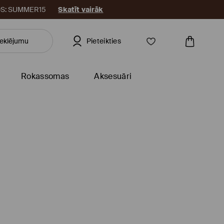
KODS: SUMMER15
Skatīt vairāk
Pieteikties
Rokassomas
Aksesuāri