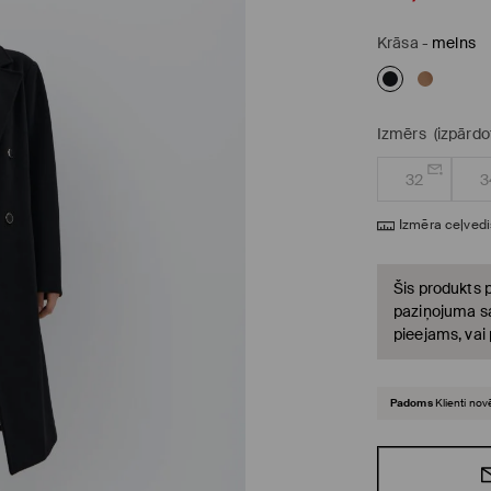
Krāsa
-
melns
Izmērs
(izpārdo
32
3
Izmēra ceļvedi
Šis produkts p
paziņojuma sa
pieejams, vai
Padoms
Klienti no