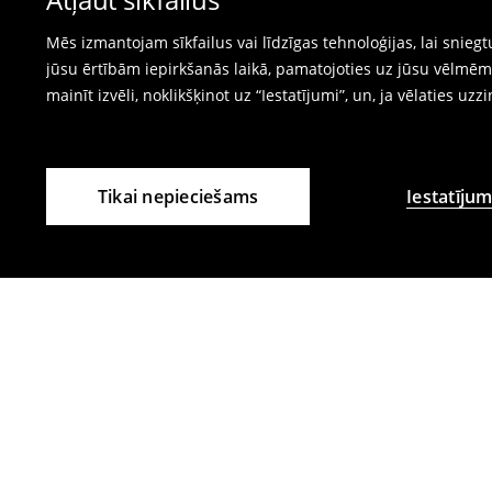
⟶
Internetveikala preču atgriešana
Mēs izmantojam sīkfailus vai līdzīgas tehnoloģijas, lai snie
jūsu ērtībām iepirkšanās laikā, pamatojoties uz jūsu vēlm
mainīt izvēli, noklikšķinot uz “Iestatījumi”, un, ja vēlaties uzz
Tikai nepieciešams
Iestatījum