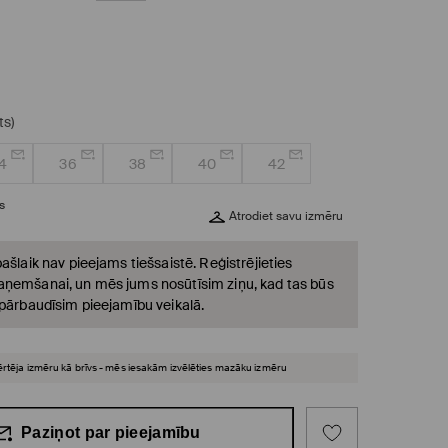
ts)
4
36
38
40
42
s
Atrodiet savu izmēru
ašlaik nav pieejams tiešsaistē. Reģistrējieties
ņemšanai, un mēs jums nosūtīsim ziņu, kad tas būs
 pārbaudīsim pieejamību veikalā.
vērtēja izmēru kā brīvs - mēs iesakām izvēlēties mazāku izmēru
Paziņot par pieejamību