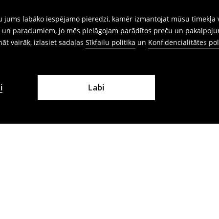
gtu jums labāko iespējamo pieredzi, kamēr izmantojat mūsu tīmekļa v
ēm un paradumiem, jo mēs pielāgojam parādītos preču un pakalpoju
ināt vairāk, izlasiet sadaļas
Sīkfailu politika
un
Konfidencialitātes pol
i
Labi