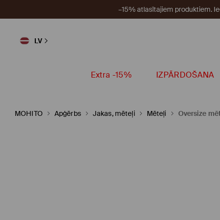
–15% atlasītajiem produktiem. I
LV
Extra -15%
IZPĀRDOŠANA
MOHITO
Apģērbs
Jakas, mēteļi
Mēteļi
Oversize mēt