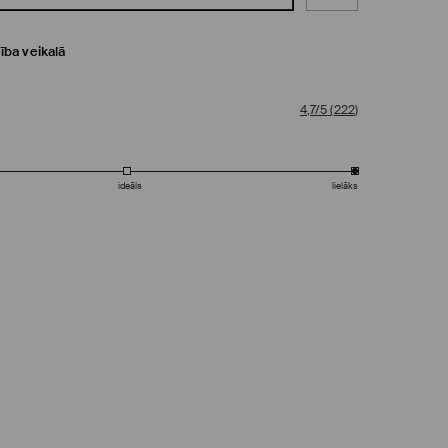
ība veikalā
4,7/5
(
222
)
ideāls
lielāks