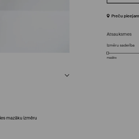
Preču pieejam
Atsauksmes
Izmēru saderība
mazāks
ēties mazāku izmēru