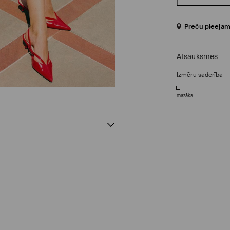
Preču pieejam
Atsauksmes
Izmēru saderība
mazāks