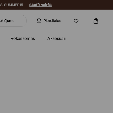
KODS: SUMMER15
Skatīt vairāk
Pieteikties
Rokassomas
Aksesuāri