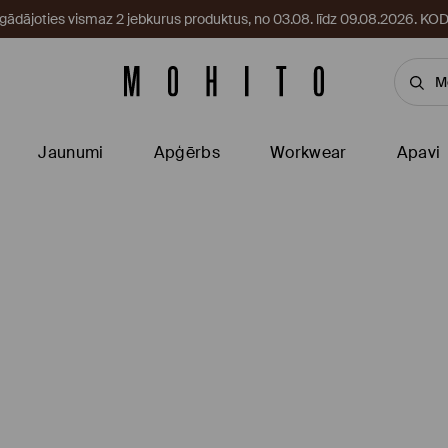
egādājoties vismaz 2 jebkurus produktus, no 03.08. līdz 09.08.2026. 
Jaunumi
Apģērbs
Workwear
Apavi