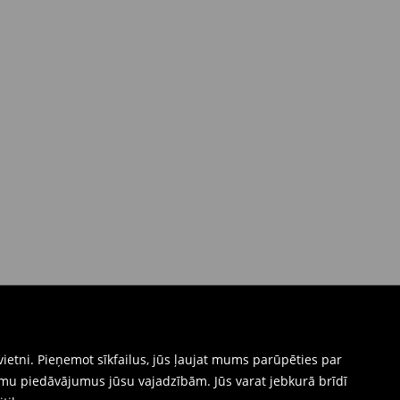
ietni. Pieņemot sīkfailus, jūs ļaujat mums parūpēties par
mu piedāvājumus jūsu vajadzībām. Jūs varat jebkurā brīdī