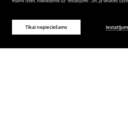
mainīt izvēli, noklikšķinot uz “Iestatījumi”, un, ja vēlaties uzz
Tikai nepieciešams
Iestatījum
Citi klienti izvēlējās arī