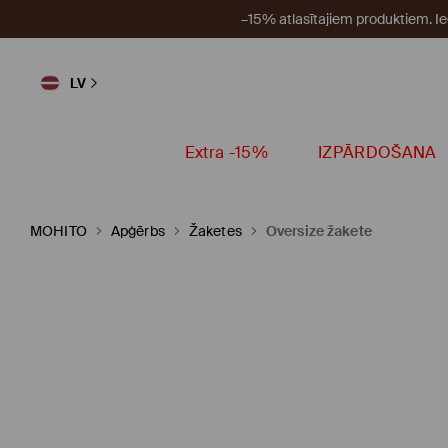
–15% atlasītajiem produktiem. I
LV
Extra -15%
IZPĀRDOŠANA
MOHITO
Apģērbs
Žaketes
Oversize žakete