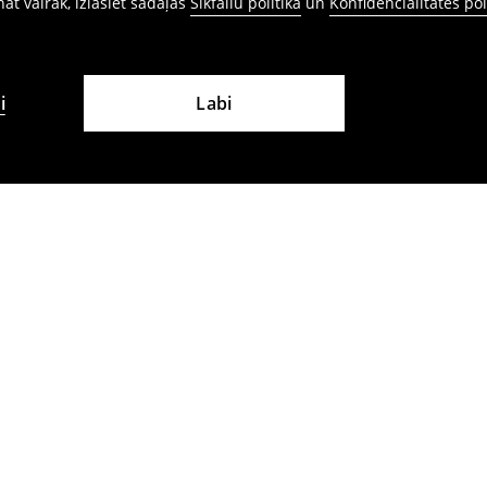
ināt vairāk, izlasiet sadaļas
Sīkfailu politika
un
Konfidencialitātes pol
i
Labi