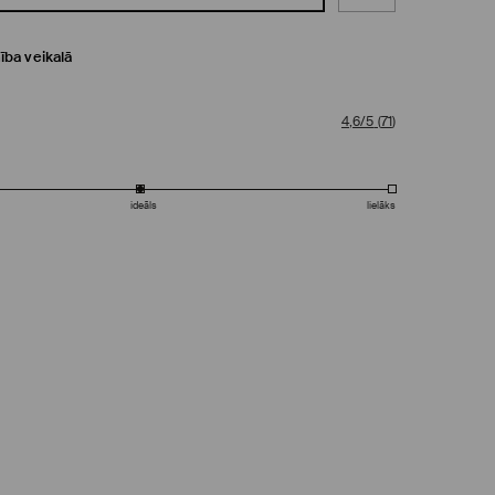
ība veikalā
4,6/5
(
71
)
ideāls
lielāks