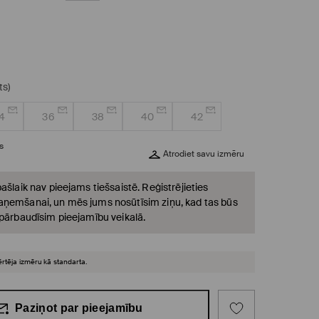
ts)
4
36
38
40
42
s
Atrodiet savu izmēru
ašlaik nav pieejams tiešsaistē. Reģistrējieties
ņemšanai, un mēs jums nosūtīsim ziņu, kad tas būs
 pārbaudīsim pieejamību veikalā.
ērtēja izmēru kā standarta.
Paziņot par pieejamību