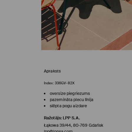
Apraksts
Index:
336GV-82X
oversize piegriezums
pazemināta plecu līnija
slēpta pogu aizdare
Ražotājs
:
LPP S.A.
Łąkowa 39/44, 80-769 Gdańsk
lpp@lppsa.com