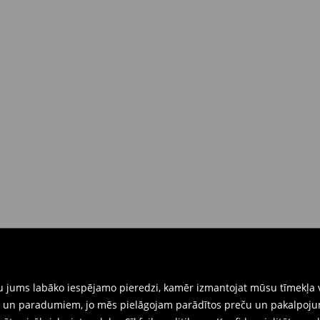
 brīdī
rat tās atgriezt 30 dienu laikā no
nkārši atnesiet preces ar pievienotu
eidlapu, kas ir pieejama Jūsu kontā.
iskajos veikalos. Lūdzam izmantot
gtu jums labāko iespējamo pieredzi, kamēr izmantojat mūsu tīmekļa v
ēm un paradumiem, jo mēs pielāgojam parādītos preču un pakalpoju