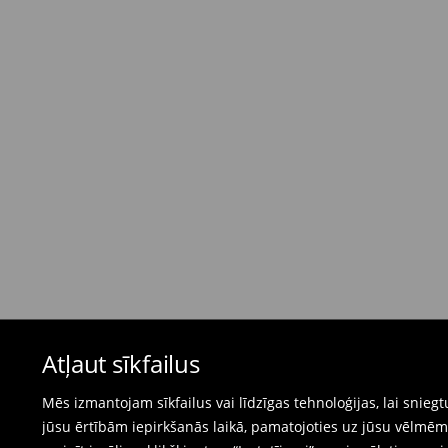
dienas)
4,95 EUR / Maksājums skaidrā naudā piegādes
Bezmaksas piegāde, pērkot
virs 50 EUR.
⟶
Plašāka informācija
Atgriešanas politika
Ja pasūtītās preces neatbilst cerētajam, Jūs va
pirkšanas dienas.
- Atgriežot jebkurā Mohito veikalā Latvijā - vie
čeku.
- Atgriežot e-veikalā - aizpildiet atgriešanas v
Peldkostīmus un pidžamas nevar atgriezt fiz
Atļaut sīkfailus
preču atgriešanas veidlapu tiešsaistē.
⟶
Internetveikala preču atgriešana
Mēs izmantojam sīkfailus vai līdzīgas tehnoloģijas, lai snie
jūsu ērtībām iepirkšanās laikā, pamatojoties uz jūsu vēlm