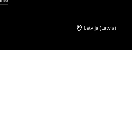
itika
.
Latvija (Latvia)