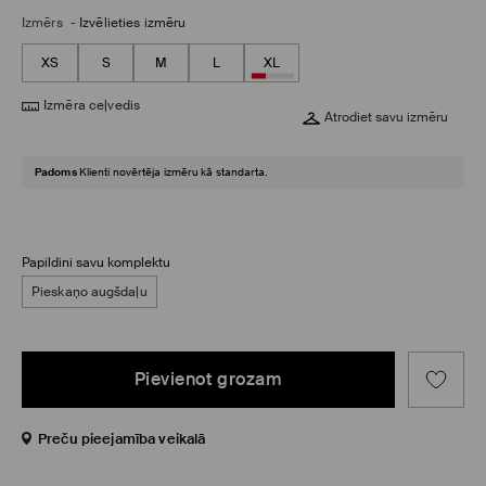
Izmērs
-
Izvēlieties izmēru
XS
S
M
L
XL
Izmēra ceļvedis
Atrodiet savu izmēru
Padoms
Klienti novērtēja izmēru kā standarta.
Papildini savu komplektu
Pieskaņo augšdaļu
Pievienot grozam
Preču pieejamība veikalā