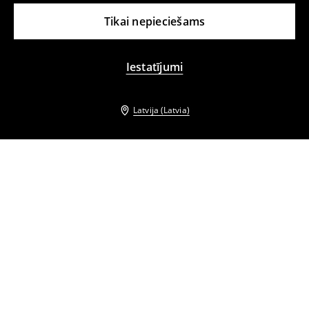
Tikai nepieciešams
Iestatījumi
Latvija (Latvia)
Citi klienti izvēlējās arī
Pidžamas šorti
Pidžamas tops
15
,
99
EUR
18
,
99
EUR
Pidžamas šorti
Pidžamas šorti