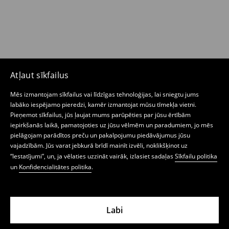
Atļaut sīkfailus
Mēs izmantojam sīkfailus vai līdzīgas tehnoloģijas, lai sniegtu jums
labāko iespējamo pieredzi, kamēr izmantojat mūsu tīmekļa vietni.
Pieņemot sīkfailus, jūs ļaujat mums parūpēties par jūsu ērtībām
iepirkšanās laikā, pamatojoties uz jūsu vēlmēm un paradumiem, jo mēs
pielāgojam parādītos preču un pakalpojumu piedāvājumus jūsu
vajadzībām. Jūs varat jebkurā brīdī mainīt izvēli, noklikšķinot uz
“Iestatījumi”, un, ja vēlaties uzzināt vairāk, izlasiet sadaļas
Sīkfailu politika
un
Konfidencialitātes politika
.
Labi