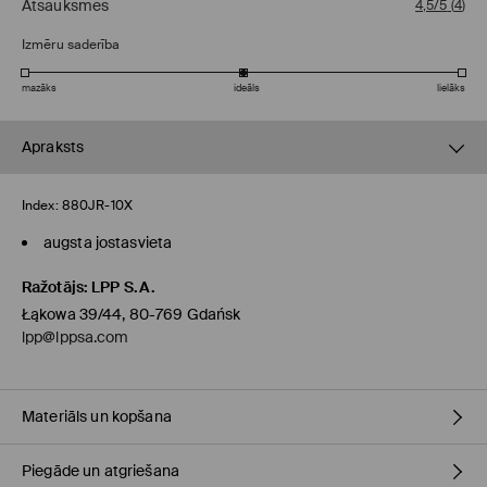
Atsauksmes
4,5/5
(
4
)
Izmēru saderība
mazāks
ideāls
lielāks
Apraksts
Index:
880JR-10X
augsta jostasvieta
Ražotājs
:
LPP S.A.
Łąkowa 39/44, 80-769 Gdańsk
lpp@lppsa.com
Materiāls un kopšana
Piegāde un atgriešana
PIRMAIS MATERIĀLS
:
94% KOKVILNA, 6% ELASTĀNS