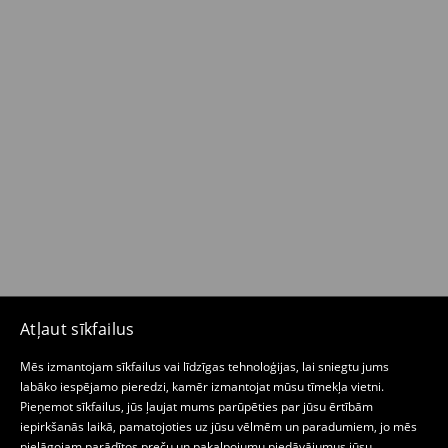
Atļaut sīkfailus
Mēs izmantojam sīkfailus vai līdzīgas tehnoloģijas, lai sniegtu jums
labāko iespējamo pieredzi, kamēr izmantojat mūsu tīmekļa vietni.
Pieņemot sīkfailus, jūs ļaujat mums parūpēties par jūsu ērtībām
iepirkšanās laikā, pamatojoties uz jūsu vēlmēm un paradumiem, jo mēs
pielāgojam parādītos preču un pakalpojumu piedāvājumus jūsu