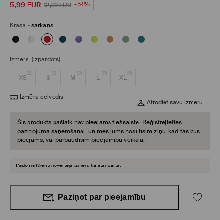
5,99
EUR
-54%
12,99
EUR
Krāsa
-
sarkans
Izmērs
(izpārdots)
XS
S
M
L
XL
Izmēra ceļvedis
Atrodiet savu izmēru
Šis produkts pašlaik nav pieejams tiešsaistē. Reģistrējieties
paziņojuma saņemšanai, un mēs jums nosūtīsim ziņu, kad tas būs
pieejams, vai pārbaudīsim pieejamību veikalā.
Padoms
Klienti novērtēja izmēru kā standarta.
Paziņot par pieejamību