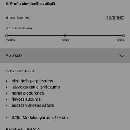
Preču pieejamība veikalā
Atsauksmes
4,8/5
(
940
)
Izmēru saderība
mazāks
ideāls
lielāks
Apraksts
Index:
5760X-33X
piegulošs piegriezums
laivveida kakla izgriezums
garas piedurknes
rievots audums
augsts viskozes saturs
S/36. Modeles garums 179 cm
Ražotājs
:
LPP S.A.