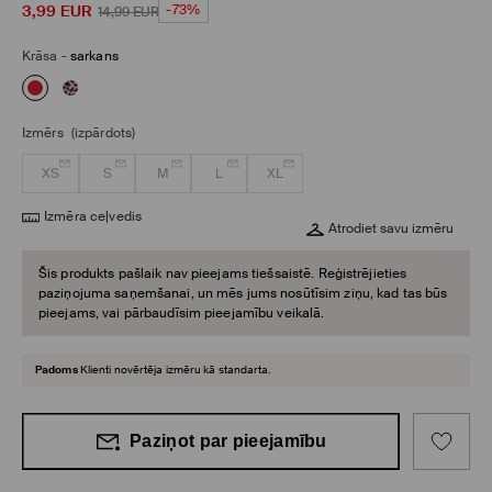
3,99
EUR
-73%
14,99
EUR
Krāsa
-
sarkans
Izmērs
(izpārdots)
XS
S
M
L
XL
Izmēra ceļvedis
Atrodiet savu izmēru
Šis produkts pašlaik nav pieejams tiešsaistē. Reģistrējieties
paziņojuma saņemšanai, un mēs jums nosūtīsim ziņu, kad tas būs
pieejams, vai pārbaudīsim pieejamību veikalā.
Padoms
Klienti novērtēja izmēru kā standarta.
Paziņot par pieejamību