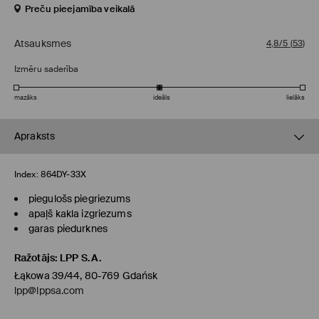
Preču pieejamība veikalā
Atsauksmes
4,8/5
(
53
)
Izmēru saderība
mazāks
ideāls
lielāks
Apraksts
Index:
864DY-33X
piegulošs piegriezums
apaļš kakla izgriezums
garas piedurknes
Ražotājs
:
LPP S.A.
Łąkowa 39/44, 80-769 Gdańsk
lpp@lppsa.com