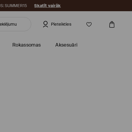
KODS: SUMMER15
Skatīt vairāk
Pieteikties
Rokassomas
Aksesuāri