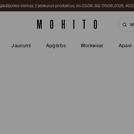
egādājoties vismaz 2 jebkurus produktus, no 03.08. līdz 09.08.2026. 
Jaunumi
Apģērbs
Workwear
Apavi