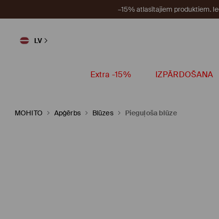
–15% atlasītajiem produktiem. I
LV
Extra -15%
IZPĀRDOŠANA
MOHITO
Apģērbs
Blūzes
Pieguļoša blūze