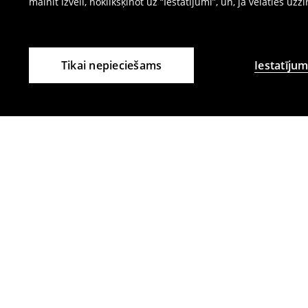
mainīt izvēli, noklikšķinot uz “Iestatījumi”, un, ja vēlaties uzz
Tikai nepieciešams
Iestatījum
Citi klienti izvēlējās arī