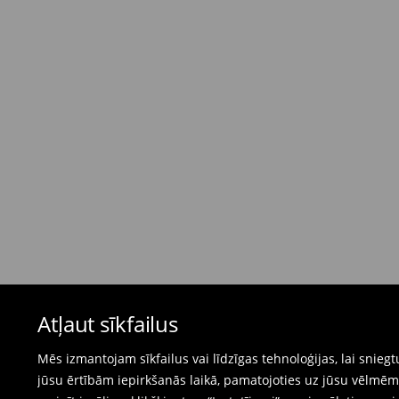
dienas)
4,95 EUR / Maksājums skaidrā naudā piegādes
Bezmaksas piegāde, pērkot
virs 50 EUR.
⟶
Plašāka informācija
Atgriešanas politika
Ja pasūtītās preces neatbilst cerētajam, Jūs va
pirkšanas dienas.
- Atgriežot jebkurā Mohito veikalā Latvijā - vie
čeku.
- Atgriežot e-veikalā - aizpildiet atgriešanas v
Peldkostīmus un pidžamas nevar atgriezt fiz
Atļaut sīkfailus
preču atgriešanas veidlapu tiešsaistē.
⟶
Internetveikala preču atgriešana
Mēs izmantojam sīkfailus vai līdzīgas tehnoloģijas, lai snie
jūsu ērtībām iepirkšanās laikā, pamatojoties uz jūsu vēlm