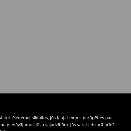
ietni. Pieņemot sīkfailus, jūs ļaujat mums parūpēties par
mu piedāvājumus jūsu vajadzībām. Jūs varat jebkurā brīdī