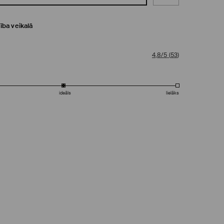
ība veikalā
4,8/5
(
53
)
ideāls
lielāks