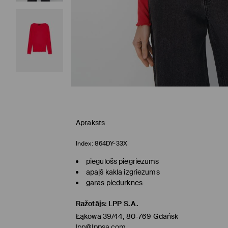
Apraksts
Index:
864DY-33X
piegulošs piegriezums
apaļš kakla izgriezums
garas piedurknes
Ražotājs
:
LPP S.A.
Łąkowa 39/44, 80-769 Gdańsk
lpp@lppsa.com