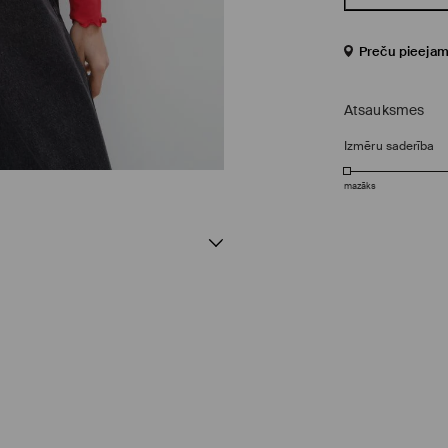
Preču pieejam
Atsauksmes
Izmēru saderība
mazāks