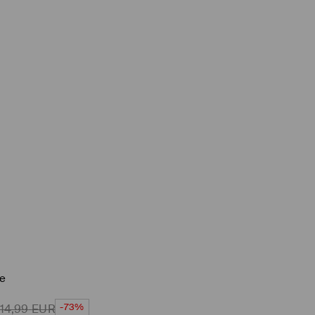
ze
-73%
14,99
EUR