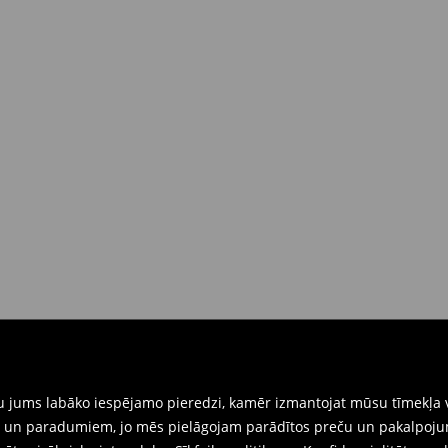
 brīdī
rat tās atgriezt 30 dienu laikā no
nkārši atnesiet preces ar pievienotu
eidlapu, kas ir pieejama Jūsu kontā.
iskajos veikalos. Lūdzam izmantot
gtu jums labāko iespējamo pieredzi, kamēr izmantojat mūsu tīmekļa v
ēm un paradumiem, jo mēs pielāgojam parādītos preču un pakalpoju