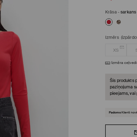
Krāsa
-
sarkans
Izmērs
(izpārdo
XS
Izmēra ceļvedi
Šis produkts p
paziņojuma sa
pieejams, vai
Padoms
Klienti nov