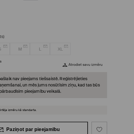
ts)
S
M
L
XL
s
Atrodiet savu izmēru
ašlaik nav pieejams tiešsaistē. Reģistrējieties
ņemšanai, un mēs jums nosūtīsim ziņu, kad tas būs
 pārbaudīsim pieejamību veikalā.
ērtēja izmēru kā standarta.
Paziņot par pieejamību