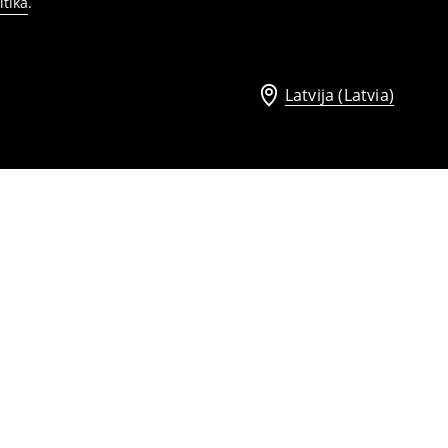
itika
.
Latvija (Latvia)