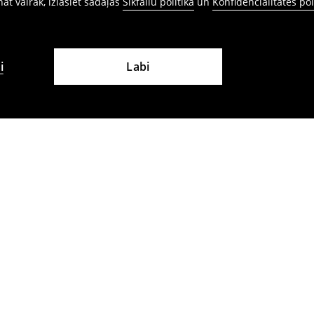
ināt vairāk, izlasiet sadaļas
Sīkfailu politika
un
Konfidencialitātes pol
i
Labi