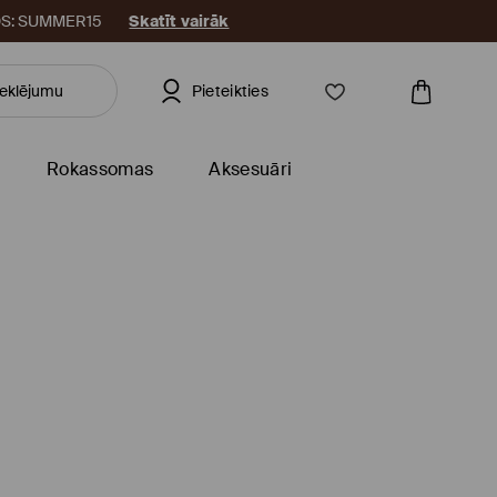
KODS: SUMMER15
Skatīt vairāk
Pieteikties
Rokassomas
Aksesuāri