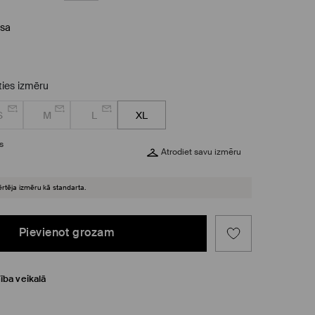
sa
eties izmēru
S
M
L
XL
s
Atrodiet savu izmēru
ērtēja izmēru kā standarta.
Pievienot grozam
ība veikalā