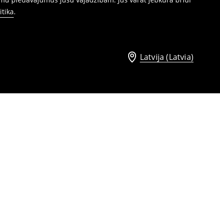
itika
.
Latvija (Latvia)