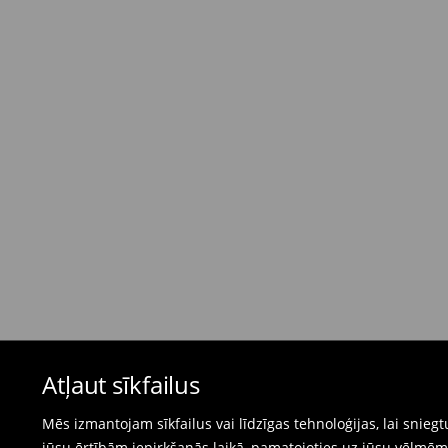
Standarta piegāde - Maksājums skaidrā nau
dienas)
4,95 EUR / Maksājums skaidrā naudā piegādes
Bezmaksas piegāde, pērkot
virs 50 EUR.
⟶
Plašāka informācija
Atgriešanas politika
Ja pasūtītās preces neatbilst cerētajam, Jūs va
pirkšanas dienas.
- Atgriežot jebkurā Mohito veikalā Latvijā - vie
čeku.
- Atgriežot e-veikalā - aizpildiet atgriešanas v
Peldkostīmus un pidžamas nevar atgriezt fiz
Atļaut sīkfailus
preču atgriešanas veidlapu tiešsaistē.
⟶
Internetveikala preču atgriešana
Mēs izmantojam sīkfailus vai līdzīgas tehnoloģijas, lai snie
jūsu ērtībām iepirkšanās laikā, pamatojoties uz jūsu vēlm