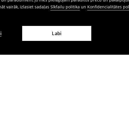
ināt vairāk, izlasiet sadaļas
Sīkfailu politika
un
Konfidencialitātes pol
i
Labi