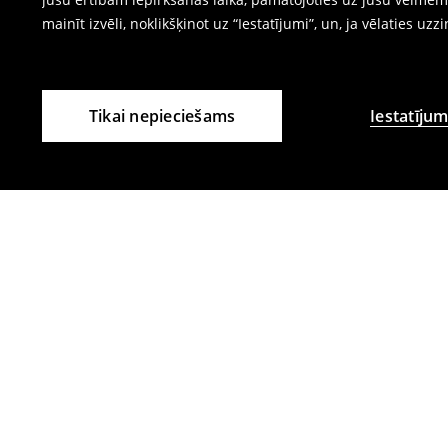
mainīt izvēli, noklikšķinot uz “Iestatījumi”, un, ja vēlaties uzz
Tikai nepieciešams
Iestatījum
Citi klienti izvēlējās arī