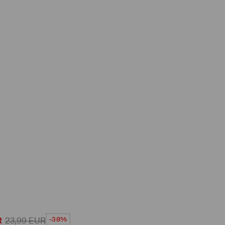
s
-38%
R
23,99
EUR