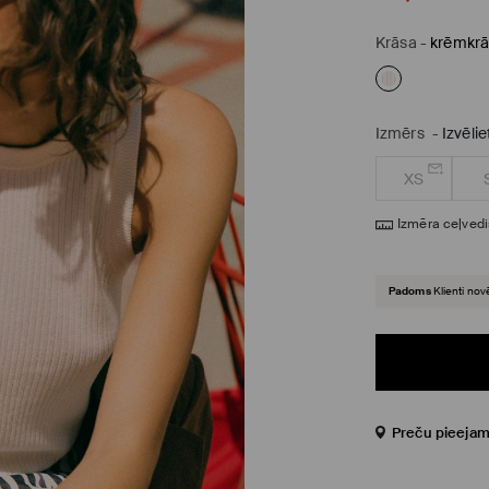
Krāsa
-
krēmkrā
Izmērs
-
Izvēli
XS
Izmēra ceļvedi
Padoms
Klienti nov
Preču pieejam