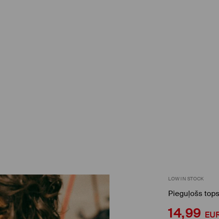
LOW IN STOCK
Pieguļošs top
14,99
EU