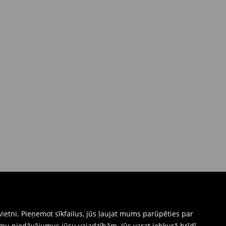
ietni. Pieņemot sīkfailus, jūs ļaujat mums parūpēties par
mu piedāvājumus jūsu vajadzībām. Jūs varat jebkurā brīdī