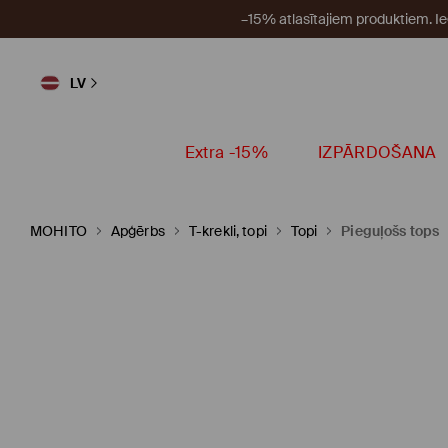
–15% atlasītajiem produktiem. I
LV
Extra -15%
IZPĀRDOŠANA
MOHITO
Apģērbs
T-krekli, topi
Topi
Pieguļošs tops