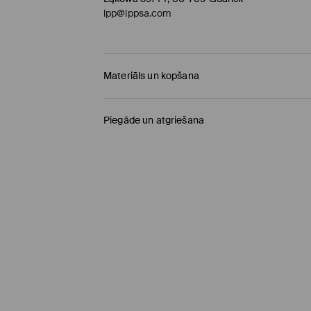
lpp@lppsa.com
Materiāls un kopšana
PIRMAIS MATERIĀLS
:
78% VISKOZE, 22% POLIAMĪ
Piegāde un atgriešana
VEĻAS MAZGĀJAMĀ MAŠĪNĀ MAX.TEMP. 20°
Piegādes politika
MAZGĀT KOPĀ AR LĪDZĪGAS KRĀSAS AUDUMIEM
Saņemšana veikalā MOHITO
(4-8 darba diena
NEBALINĀT
0,00 EUR / Online (PayU, PayPal, Google Pay, Tr
NEGLUDINĀT
DPD pakomāts
(4-8 darba dienas)
NETĪRĪT ĶĪMISKI
2,95 EUR / Online (PayU, PayPal, Google Pay, Tr
NEŽĀVĒT VEĻAS ŽĀVĒTĀJĀ
Standarta piegāde
(4-7 darba dienas)
4,5 EUR / Online (PayU, PayPal, Google Pay, Tru