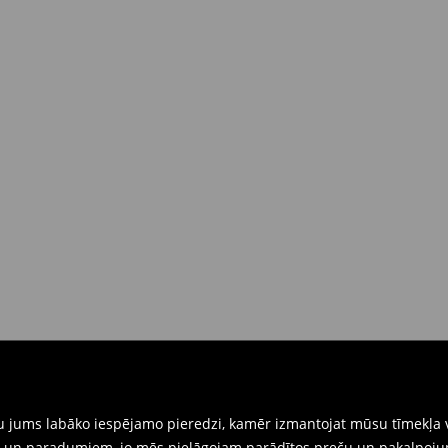
dā piegādes brīdī
(4-9 darba
 brīdī
rat tās atgriezt 30 dienu laikā no
nkārši atnesiet preces ar pievienotu
eidlapu, kas ir pieejama Jūsu kontā.
iskajos veikalos. Lūdzam izmantot
gtu jums labāko iespējamo pieredzi, kamēr izmantojat mūsu tīmekļa v
ēm un paradumiem, jo mēs pielāgojam parādītos preču un pakalpoju