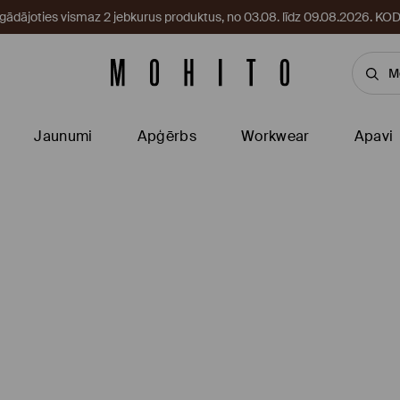
egādājoties vismaz 2 jebkurus produktus, no 03.08. līdz 09.08.2026. 
Jaunumi
Apģērbs
Workwear
Apavi