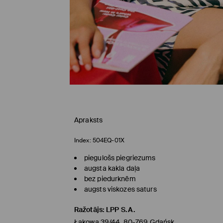
Apraksts
Index:
504EQ-01X
piegulošs piegriezums
augsta kakla daļa
bez piedurknēm
augsts viskozes saturs
Ražotājs
:
LPP S.A.
Łąkowa 39/44, 80-769 Gdańsk