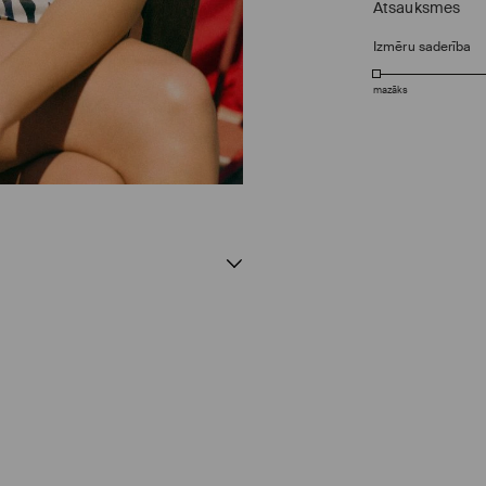
Atsauksmes
Izmēru saderība
mazāks