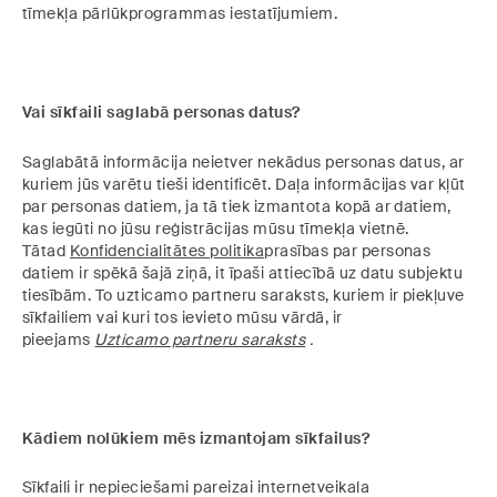
tīmekļa pārlūkprogrammas iestatījumiem.
Vai sīkfaili saglabā personas datus?
Saglabātā informācija neietver nekādus personas datus, ar
kuriem jūs varētu tieši identificēt. Daļa informācijas var kļūt
par personas datiem, ja tā tiek izmantota kopā ar datiem,
kas iegūti no jūsu reģistrācijas mūsu tīmekļa vietnē.
Tātad
Konfidencialitātes politika
prasības par personas
datiem ir spēkā šajā ziņā, it īpaši attiecībā uz datu subjektu
tiesībām. To uzticamo partneru saraksts, kuriem ir piekļuve
sīkfailiem vai kuri tos ievieto mūsu vārdā, ir
pieejams
Uzticamo partneru saraksts
.
Kādiem nolūkiem mēs izmantojam sīkfailus?
Sīkfaili ir nepieciešami pareizai internetveikala