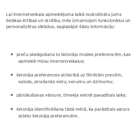
Lai internetveikala apmeklējuma laikā nodrošinātu jums
lielākas ērtības un drošību, mēs izmantojam funkcionālus un
personalizētus sīkfailus, saglabājot šādu informāciju:
preču pielāgošana to lietotāju modes preferencēm, kas
apmeklē mūsu internetveikalus;
lietotāja preferences attiecībā uz filtrētām precēm,
valodu, atrašanās vietu, vecumu un dzimumu;
pārlūkošanas vēsture, tīmekļa vietnē pavadītais laiks;
lietotāja identificēšana tādā mērā, ka parādītais saturs
atbilst lietotāja preferencēm.