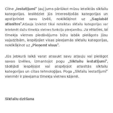
Cilne „
Iestatījumi
” ļauj jums pārlūkot mūsu ieteiktās sīkfailu
kategorijas. Ieslēdziet jūs interesējošās kategorijas un
apstipriniet savu izvēli, noklikšķinot uz „
Saglabāt
atlasītos
”.
Atļauja izvietot tikai noteiktas sīkfailu kategorijas var
Ja vēlaties, lai
ietekmēt dažu tīmekļa vietnes funkciju pieejamību.
tīmekļa vietnes piedāvājums būtu labāk pielāgots jūsu
vajadzībām, iespējojiet visas pieejamās sīkfailu kategorijas,
noklikšķinot uz „
Pieņemt visus
”.
Jūs jebkurā laikā varat atsaukt savu atļauju vai pielāgot
savas izvēles, izmantojot pogu „
Sīkfailu iestatījumi
”,
tādējādi iespējojot vai atspējojot atlasītās sīkfailu
kategorijas un citas tehnoloģijas. Poga „Sīkfailu iestatījumi”
vienmēr ir pieejama tīmekļa vietnes kājenē.
Sīkfailu dzēšana