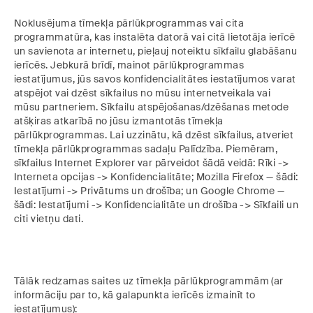
Noklusējuma tīmekļa pārlūkprogrammas vai cita
programmatūra, kas instalēta datorā vai citā lietotāja ierīcē
un savienota ar internetu, pieļauj noteiktu sīkfailu glabāšanu
ierīcēs. Jebkurā brīdī, mainot pārlūkprogrammas
iestatījumus, jūs savos konfidencialitātes iestatījumos varat
atspējot vai dzēst sīkfailus no mūsu internetveikala vai
mūsu partneriem. Sīkfailu atspējošanas/dzēšanas metode
atšķiras atkarībā no jūsu izmantotās tīmekļa
pārlūkprogrammas. Lai uzzinātu, kā dzēst sīkfailus, atveriet
tīmekļa pārlūkprogrammas sadaļu Palīdzība. Piemēram,
sīkfailus Internet Explorer var pārveidot šādā veidā: Rīki ->
Interneta opcijas -> Konfidencialitāte; Mozilla Firefox — šādi:
Iestatījumi -> Privātums un drošība; un Google Chrome —
šādi: Iestatījumi -> Konfidencialitāte un drošība -> Sīkfaili un
citi vietņu dati.
Tālāk redzamas saites uz tīmekļa pārlūkprogrammām (ar
informāciju par to, kā galapunkta ierīcēs izmainīt to
iestatījumus):