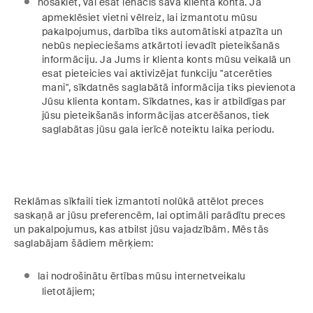
nosakiet, vai esat ienācis savā klienta kontā. Ja
apmeklēsiet vietni vēlreiz, lai izmantotu mūsu
pakalpojumus, darbība tiks automātiski atpazīta un
nebūs nepieciešams atkārtoti ievadīt pieteikšanās
informāciju. Ja Jums ir klienta konts mūsu veikalā un
esat pieteicies vai aktivizējat funkciju "atcerēties
mani", sīkdatnēs saglabātā informācija tiks pievienota
Jūsu klienta kontam. Sīkdatnes, kas ir atbildīgas par
jūsu pieteikšanās informācijas atcerēšanos, tiek
saglabātas jūsu gala ierīcē noteiktu laika periodu.
Reklāmas sīkfaili tiek izmantoti nolūkā attēlot preces
saskaņā ar jūsu preferencēm, lai optimāli parādītu preces
un pakalpojumus, kas atbilst jūsu vajadzībām. Mēs tās
saglabājam šādiem mērķiem:
lai nodrošinātu ērtības mūsu internetveikalu
lietotājiem;