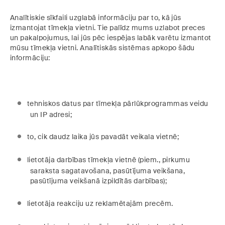
Analītiskie sīkfaili uzglabā informāciju par to, kā jūs
izmantojat tīmekļa vietni. Tie palīdz mums uzlabot preces
un pakalpojumus, lai jūs pēc iespējas labāk varētu izmantot
mūsu tīmekļa vietni. Analītiskās sistēmas apkopo šādu
informāciju:
tehniskos datus par tīmekļa pārlūkprogrammas veidu
un IP adresi;
to, cik daudz laika jūs pavadāt veikala vietnē;
lietotāja darbības tīmekļa vietnē (piem., pirkumu
saraksta sagatavošana, pasūtījuma veikšana,
pasūtījuma veikšanā izpildītās darbības);
lietotāja reakciju uz reklamētajām precēm.