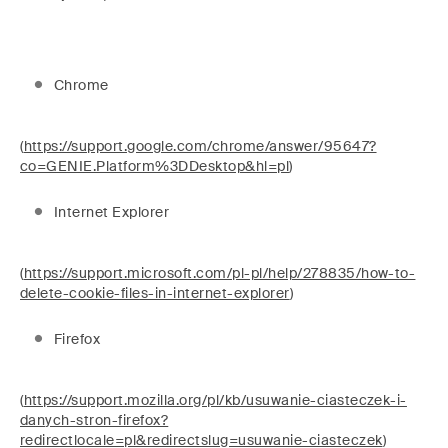
Chrome
(
https://support.google.com/chrome/answer/95647?
co=GENIE.Platform%3DDesktop&hl=pl
)
Internet Explorer
(
https://support.microsoft.com/pl-pl/help/278835/how-to-
delete-cookie-files-in-internet-explorer
)
Firefox
(
https://support.mozilla.org/pl/kb/usuwanie-ciasteczek-i-
danych-stron-firefox?
redirectlocale=pl&redirectslug=usuwanie-ciasteczek
)