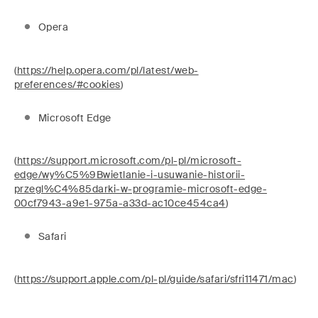
Opera
(
https://help.opera.com/pl/latest/web-
preferences/#cookies
)
Microsoft Edge
(
https://support.microsoft.com/pl-pl/microsoft-
edge/wy%C5%9Bwietlanie-i-usuwanie-historii-
przegl%C4%85darki-w-programie-microsoft-edge-
00cf7943-a9e1-975a-a33d-ac10ce454ca4
)
Safari
(
https://support.apple.com/pl-pl/guide/safari/sfri11471/mac
)