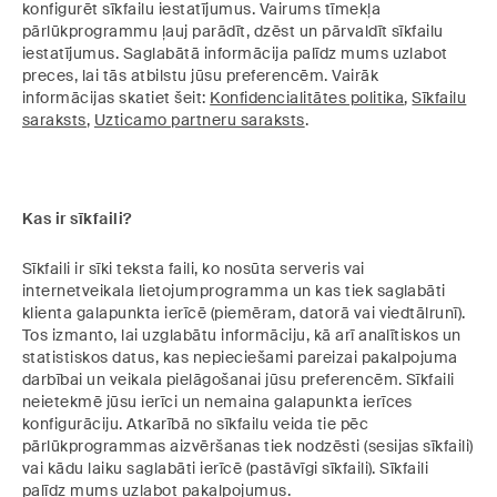
konfigurēt sīkfailu iestatījumus. Vairums tīmekļa
pārlūkprogrammu ļauj parādīt, dzēst un pārvaldīt sīkfailu
iestatījumus. Saglabātā informācija palīdz mums uzlabot
preces, lai tās atbilstu jūsu preferencēm. Vairāk
informācijas skatiet šeit:
Konfidencialitātes politika
,
Sīkfailu
saraksts
,
Uzticamo partneru saraksts
.
Kas ir sīkfaili?
Sīkfaili ir sīki teksta faili, ko nosūta serveris vai
internetveikala lietojumprogramma un kas tiek saglabāti
klienta galapunkta ierīcē (piemēram, datorā vai viedtālrunī).
Tos izmanto, lai uzglabātu informāciju, kā arī analītiskos un
statistiskos datus, kas nepieciešami pareizai pakalpojuma
darbībai un veikala pielāgošanai jūsu preferencēm. Sīkfaili
neietekmē jūsu ierīci un nemaina galapunkta ierīces
konfigurāciju. Atkarībā no sīkfailu veida tie pēc
pārlūkprogrammas aizvēršanas tiek nodzēsti (sesijas sīkfaili)
vai kādu laiku saglabāti ierīcē (pastāvīgi sīkfaili). Sīkfaili
palīdz mums uzlabot pakalpojumus.