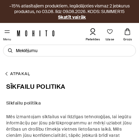
–15% atlasītajiem produktiem. Iegādājoties vismaz 2 jebkurus
produktus, no 03.08. līdz 09.08.2026. KODS: SUMMER15
Skatīt vairāk
Izlase
Pieteikties
Grozs
Menu
ATPAKAĻ
SĪKFAILU POLITIKA
Sīkfailu politika
Mēs izmantojam sīkfailus vai līdzīgas tehnoloģijas, lai iegūtu
informāciju par jūsu pārlūkprogrammu ar mērķi uzlabot jūsu
ērtības un drošību tīmekļa vietnes lietošanas laikā. Mēs
cienām jūsu konfidencialitāti, tāpēc jebkurā brīdī varat