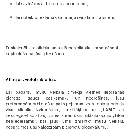
lai sazinātos ar biļetena abonentiem;
lai noteiktu reklāmas kampaņu panākumu apmēru.
Funkcionālu, analītisku un reklāmas sīkfailu izmantošanai
nepieciešama jūsu piekrišana.
Atļauja izvietot sīkfailus.
Lai padarītu mūsu veikala tīmekļa vietnes lietošanas
pieredzi daudz patīkamāku un nodrošinātu jūsu
preferencēm atbilstošus pakalpojumus, varat sniegt atļauju
visu sīkfailu izvietošanai, noklikšķinot uz „
LABI
.” Ja
nesniegsiet šo atļauju, mēs izmantosim sīkfailu opciju „
Tikai
nepieciešams
”, kas ļaus jums izmantot mūsu veikalu,
nesaņemot jūsu vajadzībām pielāgotu piedāvājumu.