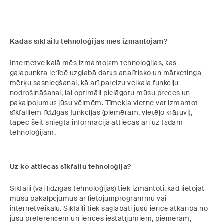
Kādas sīkfailu tehnoloģijas mēs izmantojam?
Internetveikalā mēs izmantojam tehnoloģijas, kas
galapunkta ierīcē uzglabā datus analītisko un mārketinga
mērķu sasniegšanai, kā arī pareizu veikala funkciju
nodrošināšanai, lai optimāli pielāgotu mūsu preces un
pakalpojumus jūsu vēlmēm. Tīmekļa vietne var izmantot
sīkfailiem līdzīgas funkcijas (piemēram, vietējo krātuvi),
tāpēc šeit sniegtā informācija attiecas arī uz tādām
tehnoloģijām.
Uz ko attiecas sīkfailu tehnoloģija?
Sīkfaili (vai līdzīgas tehnoloģijas) tiek izmantoti, kad lietojat
mūsu pakalpojumus ar lietojumprogrammu vai
internetveikalu. Sīkfaili tiek saglabāti jūsu ierīcē atkarībā no
jūsu preferencēm un ierīces iestatījumiem, piemēram,