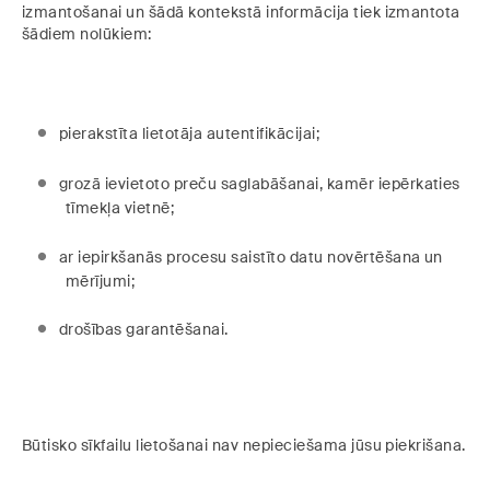
izmantošanai un šādā kontekstā informācija tiek izmantota
šādiem nolūkiem:
pierakstīta lietotāja autentifikācijai;
grozā ievietoto preču saglabāšanai, kamēr iepērkaties
tīmekļa vietnē;
ar iepirkšanās procesu saistīto datu novērtēšana un
mērījumi;
drošības garantēšanai.
Būtisko sīkfailu lietošanai nav nepieciešama jūsu piekrišana.