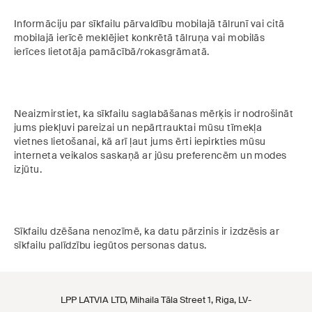
Informāciju par sīkfailu pārvaldību mobilajā tālrunī vai citā
mobilajā ierīcē meklējiet konkrētā tālruņa vai mobilās
ierīces lietotāja pamācībā/rokasgrāmatā.
Neaizmirstiet, ka sīkfailu saglabāšanas mērķis ir nodrošināt
jums piekļuvi pareizai un nepārtrauktai mūsu tīmekļa
vietnes lietošanai, kā arī ļaut jums ērti iepirkties mūsu
interneta veikalos saskaņā ar jūsu preferencēm un modes
izjūtu.
Sīkfailu dzēšana nenozīmē, ka datu pārzinis ir izdzēsis ar
sīkfailu palīdzību iegūtos personas datus.
LPP LATVIA LTD, Mihaila Tāla Street 1, Riga, LV-