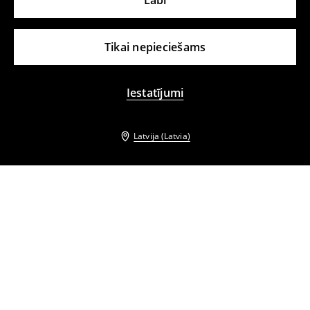
Labi
Tikai nepieciešams
Iestatījumi
Latvija (Latvia)
Citi klienti izvēlējās arī