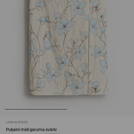
LOW IN STOCK
Puķaini midi garuma svārki