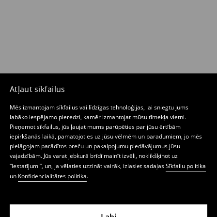
Atļaut sīkfailus
Mēs izmantojam sīkfailus vai līdzīgas tehnoloģijas, lai sniegtu jums
labāko iespējamo pieredzi, kamēr izmantojat mūsu tīmekļa vietni.
Pieņemot sīkfailus, jūs ļaujat mums parūpēties par jūsu ērtībām
iepirkšanās laikā, pamatojoties uz jūsu vēlmēm un paradumiem, jo mēs
pielāgojam parādītos preču un pakalpojumu piedāvājumus jūsu
vajadzībām. Jūs varat jebkurā brīdī mainīt izvēli, noklikšķinot uz
“Iestatījumi”, un, ja vēlaties uzzināt vairāk, izlasiet sadaļas
Sīkfailu politika
un
Konfidencialitātes politika
.