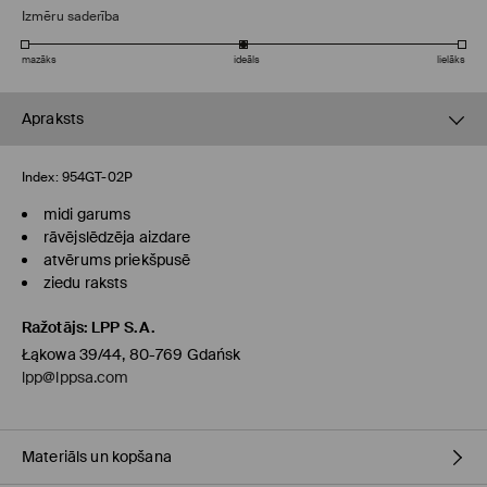
Izmēru saderība
mazāks
ideāls
lielāks
Apraksts
Index:
954GT-02P
midi garums
rāvējslēdzēja aizdare
atvērums priekšpusē
ziedu raksts
Ražotājs
:
LPP S.A.
Łąkowa 39/44, 80-769 Gdańsk
lpp@lppsa.com
Materiāls un kopšana