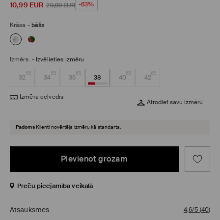
10,99
EUR
-63%
29,99
EUR
Krāsa
-
bēšs
Izmērs
-
Izvēlieties izmēru
32
34
36
38
40
42
Izmēra ceļvedis
Atrodiet savu izmēru
Padoms
Klienti novērtēja izmēru kā standarta.
Pievienot grozam
Preču pieejamība veikalā
Atsauksmes
4,6/5
(
40
)