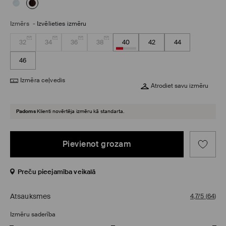
Izmērs
-
Izvēlieties izmēru
32
34
36
38
40
42
44
46
Izmēra ceļvedis
Atrodiet savu izmēru
Padoms
Klienti novērtēja izmēru kā standarta.
Pievienot grozam
Preču pieejamība veikalā
Atsauksmes
4,7/5
(
64
)
Izmēru saderība