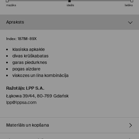
mazāks
ideāls
lielāks
Apraksts
Index:
187IM-89X
klasiska apkakle
divas krūškabatas
garas piedurknes
pogas aizdare
viskozes un lina kombinācija
Ražotājs
:
LPP S.A.
Łąkowa 39/44, 80-769 Gdańsk
lpp@lppsa.com
Materiāls un kopšana