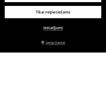
Tikai nepieciešams
Iestatījumi
Latvija (Latvia)
Citi klienti izvēlējās arī
Puslina krekls
Augsta lina satura krekls
15
,
99
EUR
31,99
EUR
19
,
99
EUR
29,99
EUR