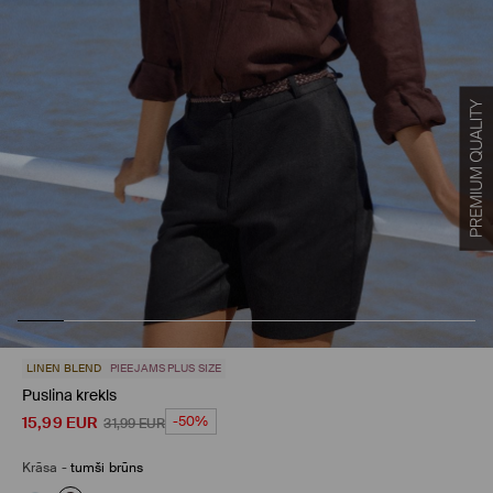
LINEN BLEND
PIEEJAMS PLUS SIZE
Puslina krekls
15,99
EUR
-50%
31,99
EUR
Krāsa
-
tumši brūns