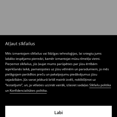
Atļaut sīkfailus
Mēs izmantojam sīkfailus vai līdzīgas tehnoloģijas, lai sniegtu jums
labāko iespējamo pieredzi, kamēr izmantojat mūsu tīmekļa vietni.
Pieņemot sīkfailus, jūs ļaujat mums parūpēties par jūsu ērtībām
iepirkšanās laikā, pamatojoties uz jūsu vēlmēm un paradumiem, jo mēs
pielāgojam parādītos preču un pakalpojumu piedāvājumus jūsu
vajadzībām. Jūs varat jebkurā brīdī mainīt izvēli, noklikšķinot uz
“Iestatījumi”, un, ja vēlaties uzzināt vairāk, izlasiet sadaļas
Sīkfailu politika
un
Konfidencialitātes politika
.
Labi