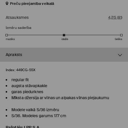
Preču pieejamība veikalā
Atsauksmes
4,7/5
(
81
)
Izmēru saderība
mazāks
ideāls
lielāks
Apraksts
Index:
449CG-55X
regular fit
augsta stāvapkakle
garas piedurknes
Mīksta džersija ar vilnas un alpakas vilnas piejaukumu
Modele valkā S/36 izmēru
S/36. Modeles garums 177 cm
Ražotājs
:
LPP S.A.