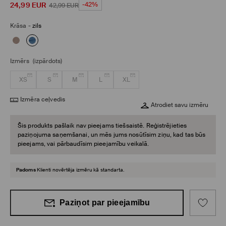
24,99
EUR
-42%
42,99
EUR
Krāsa
-
zils
Izmērs
(izpārdots)
XS
S
M
L
XL
Izmēra ceļvedis
Atrodiet savu izmēru
Šis produkts pašlaik nav pieejams tiešsaistē. Reģistrējieties
paziņojuma saņemšanai, un mēs jums nosūtīsim ziņu, kad tas būs
pieejams, vai pārbaudīsim pieejamību veikalā.
Padoms
Klienti novērtēja izmēru kā standarta.
Paziņot par pieejamību