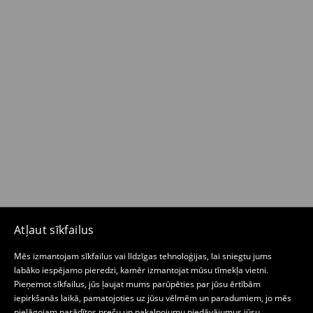
Atļaut sīkfailus
Mēs izmantojam sīkfailus vai līdzīgas tehnoloģijas, lai sniegtu jums
labāko iespējamo pieredzi, kamēr izmantojat mūsu tīmekļa vietni.
Pieņemot sīkfailus, jūs ļaujat mums parūpēties par jūsu ērtībām
iepirkšanās laikā, pamatojoties uz jūsu vēlmēm un paradumiem, jo mēs
pielāgojam parādītos preču un pakalpojumu piedāvājumus jūsu