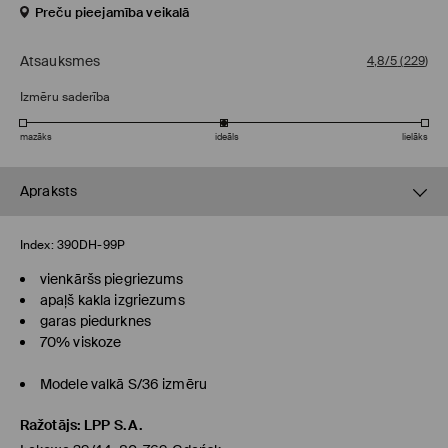
Preču pieejamība veikalā
Atsauksmes
4,8/5
(
229
)
Izmēru saderība
mazāks
ideāls
lielāks
Apraksts
Index:
390DH-99P
vienkāršs piegriezums
apaļš kakla izgriezums
garas piedurknes
70% viskoze
Modele valkā S/36 izmēru
Ražotājs
:
LPP S.A.