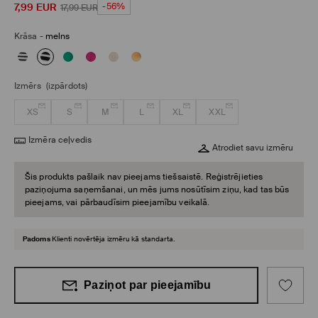
7,99
EUR
-56%
17,99
EUR
Krāsa
-
melns
Izmērs
(izpārdots)
XS
S
M
L
XL
XXL
Izmēra ceļvedis
Atrodiet savu izmēru
Šis produkts pašlaik nav pieejams tiešsaistē. Reģistrējieties
paziņojuma saņemšanai, un mēs jums nosūtīsim ziņu, kad tas būs
pieejams, vai pārbaudīsim pieejamību veikalā.
Padoms
Klienti novērtēja izmēru kā standarta.
Paziņot par pieejamību