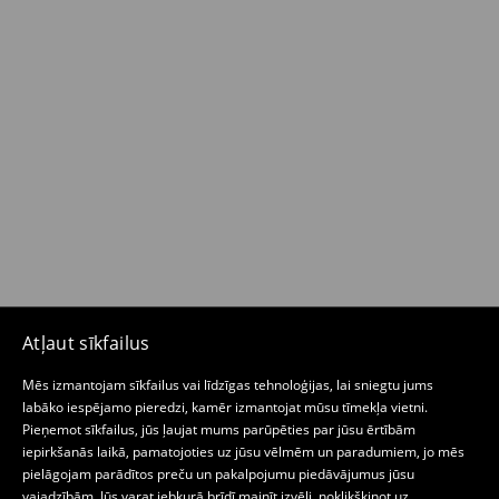
Atļaut sīkfailus
Mēs izmantojam sīkfailus vai līdzīgas tehnoloģijas, lai sniegtu jums
labāko iespējamo pieredzi, kamēr izmantojat mūsu tīmekļa vietni.
Pieņemot sīkfailus, jūs ļaujat mums parūpēties par jūsu ērtībām
iepirkšanās laikā, pamatojoties uz jūsu vēlmēm un paradumiem, jo mēs
pielāgojam parādītos preču un pakalpojumu piedāvājumus jūsu
vajadzībām. Jūs varat jebkurā brīdī mainīt izvēli, noklikšķinot uz