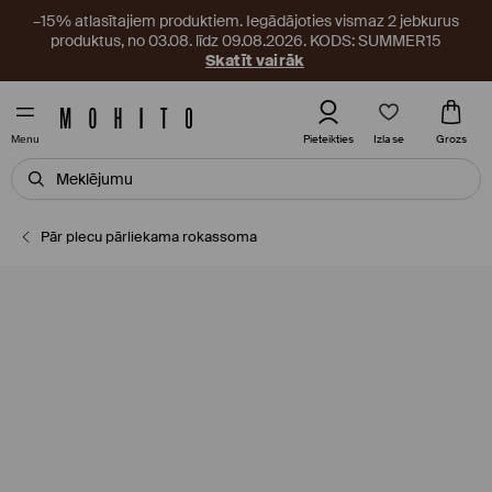
–15% atlasītajiem produktiem. Iegādājoties vismaz 2 jebkurus
produktus, no 03.08. līdz 09.08.2026. KODS: SUMMER15
Skatīt vairāk
Izlase
Pieteikties
Grozs
Menu
Pār plecu pārliekama rokassoma