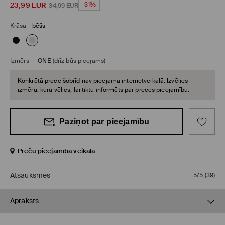
23,99
EUR
-31%
34,99
EUR
Krāsa
-
bēšs
Izmērs
-
ONE
(drīz būs pieejams)
Konkrētā prece šobrīd nav pieejama internetveikalā. Izvēlies
izmēru, kuru vēlies, lai tiktu informēts par preces pieejamību.
Paziņot par pieejamību
Preču pieejamība veikalā
Atsauksmes
5/5
(
39
)
Apraksts