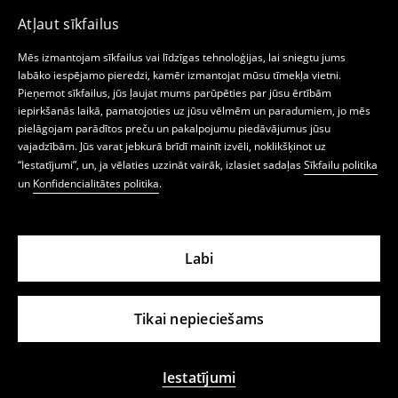
Atļaut sīkfailus
Mēs izmantojam sīkfailus vai līdzīgas tehnoloģijas, lai sniegtu jums
labāko iespējamo pieredzi, kamēr izmantojat mūsu tīmekļa vietni.
Pieņemot sīkfailus, jūs ļaujat mums parūpēties par jūsu ērtībām
iepirkšanās laikā, pamatojoties uz jūsu vēlmēm un paradumiem, jo mēs
pielāgojam parādītos preču un pakalpojumu piedāvājumus jūsu
vajadzībām. Jūs varat jebkurā brīdī mainīt izvēli, noklikšķinot uz
“Iestatījumi”, un, ja vēlaties uzzināt vairāk, izlasiet sadaļas
Sīkfailu politika
un
Konfidencialitātes politika
.
Labi
Tikai nepieciešams
Iestatījumi