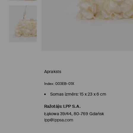
Apraksts
Index:
003EB-01X
Somas izmērs: 15 x 23 x 6 cm
Ražotājs
:
LPP S.A.
Łąkowa 39/44, 80-769 Gdańsk
lpp@lppsa.com