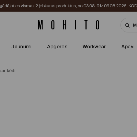
egādājoties vismaz 2 jebkurus produktus, no 03.08. līdz 09.08.2026. 
Jaunumi
Apģērbs
Workwear
Apavi
 ar ķēdi