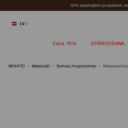
–15% atlasītajiem produktiem. I
LV
Extra -15%
IZPĀRDOŠANA
MOHITO
Aksesuāri
Somas, mugursomas
Rokassomiņa