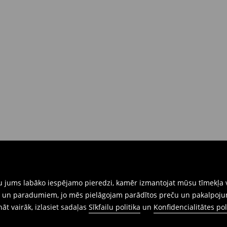
rat tās atgriezt 30 dienu laikā no
nkārši atnesiet preces ar pievienotu
eidlapu, kas ir pieejama Jūsu kontā.
iskajos veikalos. Lūdzam izmantot
gtu jums labāko iespējamo pieredzi, kamēr izmantojat mūsu tīmekļa v
ēm un paradumiem, jo mēs pielāgojam parādītos preču un pakalpoju
ināt vairāk, izlasiet sadaļas
Sīkfailu politika
un
Konfidencialitātes pol