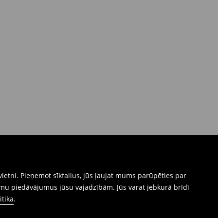
ietni. Pieņemot sīkfailus, jūs ļaujat mums parūpēties par
mu piedāvājumus jūsu vajadzībām. Jūs varat jebkurā brīdī
itika
.