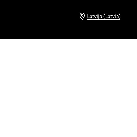
Latvija (Latvia)
Midi garuma svārki ar jostu
14
,
99
EUR
36,99
EUR