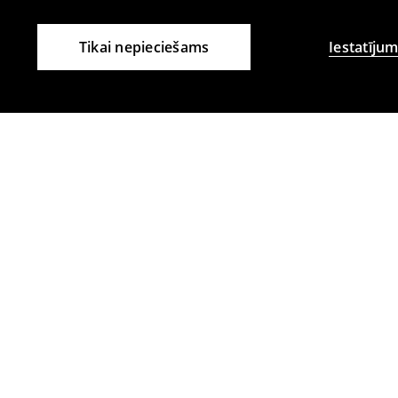
Tikai nepieciešams
Iestatījum
Citi klienti izvēlējās arī
Ādas soma
Oversize žak
27
,
99
EUR
99
,
99
EUR
64,99
EUR
18