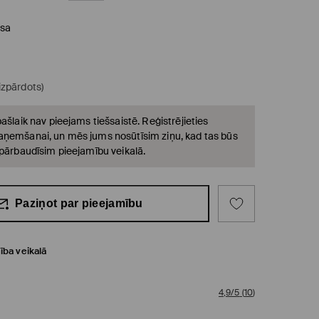
sa
(izpārdots)
ašlaik nav pieejams tiešsaistē. Reģistrējieties
ņemšanai, un mēs jums nosūtīsim ziņu, kad tas būs
 pārbaudīsim pieejamību veikalā.
Paziņot par pieejamību
ība veikalā
4,9/5
(
10
)