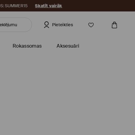
KODS: SUMMER15
Skatīt vairāk
Pieteikties
Rokassomas
Aksesuāri