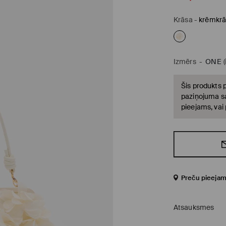
Krāsa
-
krēmkrā
Izmērs
-
ONE
Šis produkts p
paziņojuma sa
pieejams, vai
Preču pieejam
Atsauksmes