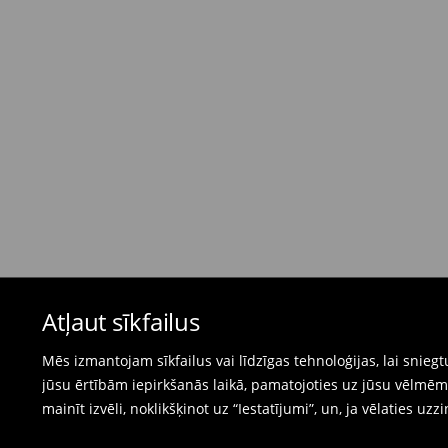
Bezmaksas piegāde, pērkot
virs 50 EUR.
⟶
Plašāka informācija
Atgriešanas politika
Ja pasūtītās preces neatbilst cerētajam, Jūs va
pirkšanas dienas.
- Atgriežot jebkurā Mohito veikalā Latvijā - vie
čeku.
- Atgriežot e-veikalā - aizpildiet atgriešanas v
Peldkostīmus un pidžamas nevar atgriezt fiz
Atļaut sīkfailus
preču atgriešanas veidlapu tiešsaistē.
⟶
Internetveikala preču atgriešana
Mēs izmantojam sīkfailus vai līdzīgas tehnoloģijas, lai snie
jūsu ērtībām iepirkšanās laikā, pamatojoties uz jūsu vēlm
mainīt izvēli, noklikšķinot uz “Iestatījumi”, un, ja vēlaties uzz