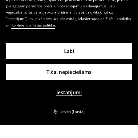
pielāgojam parādītos preču un pakalpojumu piedāvājumus jūsu
vajadzībām. Jūs varat jebkurā brīdī mainīt izvēli, noklikšķinot uz
“Iestatījumi”, un, ja vēlaties uzzināt vairāk, izlasiet sadaļas
Sīkfailu politika
un
Konfidencialitātes politika
.
Labi
Tikai nepieciešams
Iestatījumi
Latvija (Latvia)