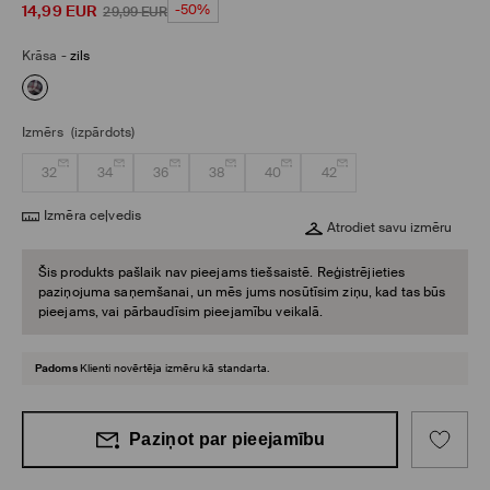
14,99
EUR
-50%
29,99
EUR
Krāsa
-
zils
Izmērs
(izpārdots)
32
34
36
38
40
42
Izmēra ceļvedis
Atrodiet savu izmēru
Šis produkts pašlaik nav pieejams tiešsaistē. Reģistrējieties
paziņojuma saņemšanai, un mēs jums nosūtīsim ziņu, kad tas būs
pieejams, vai pārbaudīsim pieejamību veikalā.
Padoms
Klienti novērtēja izmēru kā standarta.
Paziņot par pieejamību