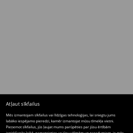
Atļaut sīkfailus
Mēs izmantojam sīkfailus vai līdzīgas tehnoloģijas, lai sniegtu jums
labāko iespējamo pieredzi, kamēr izmantojat mūsu tīmekļa vietni.
Pieņemot sīkfailus, jūs ļaujat mums parūpēties par jūsu ērtībām
iepirkšanās laikā, pamatojoties uz jūsu vēlmēm un paradumiem, jo mēs