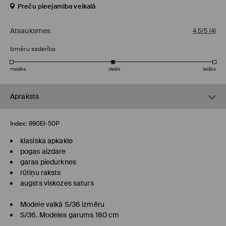
Preču pieejamība veikalā
Atsauksmes
4,5/5
(
4
)
Izmēru saderība
mazāks
ideāls
lielāks
Apraksts
Index:
990EI-50P
klasiska apkakle
pogas aizdare
garas piedurknes
rūtiņu raksts
augsts viskozes saturs
Modele valkā S/36 izmēru
S/36. Modeles garums 180 cm