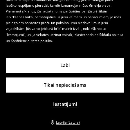
labāko iespējamo pieredzi, kamēr izmantojat mūsu tīmekļa vietni.
Pieņemot sīkfailus, jūs ļaujat mums parūpēties par jūsu ērtībām
iepirkšanās laikā, pamatojoties uz jūsu vēlmēm un paradumiem, jo mēs
pielāgojam parādītos preču un pakalpojumu piedāvājumus jūsu
vajadzībām. Jūs varat jebkurā brīdī mainīt izvēli, noklikšķinot uz
“Iestatījumi”, un, ja vēlaties uzzināt vairāk, izlasiet sadaļas
Sīkfailu politika
un
Konfidencialitātes politika
.
Labi
Tikai nepieciešams
Iestatījumi
Latvija (Latvia)