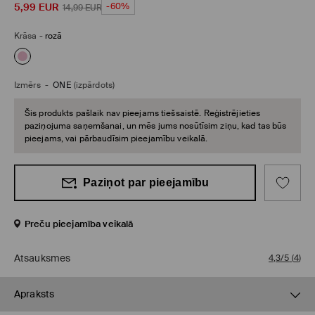
5,99
EUR
-60%
14,99
EUR
Krāsa
-
rozā
Izmērs
-
ONE
(izpārdots)
Šis produkts pašlaik nav pieejams tiešsaistē. Reģistrējieties
paziņojuma saņemšanai, un mēs jums nosūtīsim ziņu, kad tas būs
pieejams, vai pārbaudīsim pieejamību veikalā.
Paziņot par pieejamību
Preču pieejamība veikalā
Atsauksmes
4,3/5
(
4
)
Apraksts