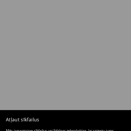
Atļaut sīkfailus
Mēs izmantojam sīkfailus vai līdzīgas tehnoloģijas, lai sniegtu jums