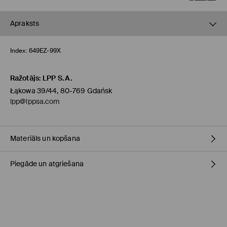
Apraksts
Index:
649EZ-99X
Ražotājs
:
LPP S.A.
Łąkowa 39/44, 80-769 Gdańsk
lpp@lppsa.com
Materiāls un kopšana
Piegāde un atgriešana
VIRSA
:
100% POLIURETĀNS
STARPSLĀNIS
:
100% POLIURETĀNS
ZOLE
:
100% TPU
Piegādes politika
Saņemšana veikalā MOHITO
(4-8 darba dienas)
0,00 EUR / Online (PayU, PayPal, Google Pay, Trustly)