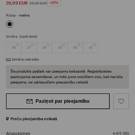
20,99
EUR
-43%
36,99
EUR
Krāsa
-
melns
Izmērs
(izpārdots)
36
37
38
39
40
41
Izmēra ceļvedis
Šis produkts pašlaik nav pieejams tiešsaistē. Reģistrējieties
paziņojuma saņemšanai, un mēs jums nosūtīsim ziņu, kad tas būs
pieejams, vai pārbaudīsim pieejamību veikalā.
Paziņot par pieejamību
Preču pieejamība veikalā
Atsauksmes
4,4/5
(
30
)