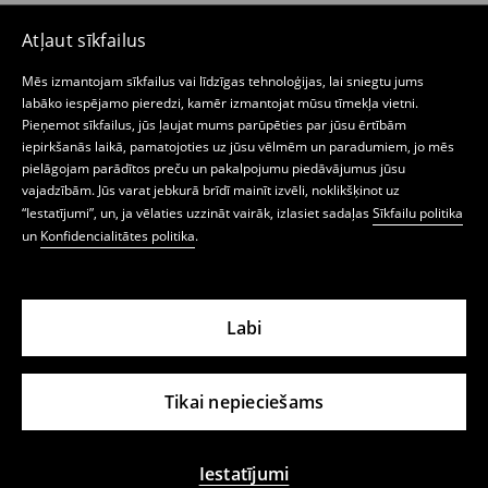
Atļaut sīkfailus
Mēs izmantojam sīkfailus vai līdzīgas tehnoloģijas, lai sniegtu jums
labāko iespējamo pieredzi, kamēr izmantojat mūsu tīmekļa vietni.
Pieņemot sīkfailus, jūs ļaujat mums parūpēties par jūsu ērtībām
iepirkšanās laikā, pamatojoties uz jūsu vēlmēm un paradumiem, jo mēs
pielāgojam parādītos preču un pakalpojumu piedāvājumus jūsu
vajadzībām. Jūs varat jebkurā brīdī mainīt izvēli, noklikšķinot uz
“Iestatījumi”, un, ja vēlaties uzzināt vairāk, izlasiet sadaļas
Sīkfailu politika
un
Konfidencialitātes politika
.
Labi
Tikai nepieciešams
Iestatījumi