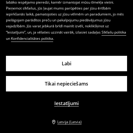
labāko iespējamo pieredzi, kamēr izmantojat mūsu tīmekļa vietni.
Pieņemot sīkfailus, jūs ļaujat mums parūpēties par jūsu ērtībām
iepirkšanās laikā, pamatojoties uz jūsu vēlmēm un paradumiem, jo mēs
pielāgojam parādītos preču un pakalpojumu piedāvājumus jūsu
vajadzībām. Jūs varat jebkurā brīdī mainīt izvēli, noklikšķinot uz
“Iestatījumi”, un, ja vēlaties uzzināt vairāk, izlasiet sadaļas
Sīkfailu politika
un
Konfidencialitātes politika
.
Labi
Tikai nepieciešams
Iestatījumi
Latvija (Latvia)