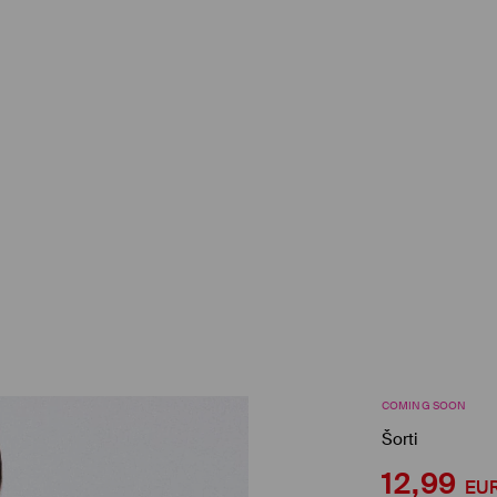
COMING SOON
Šorti
12,99
EU