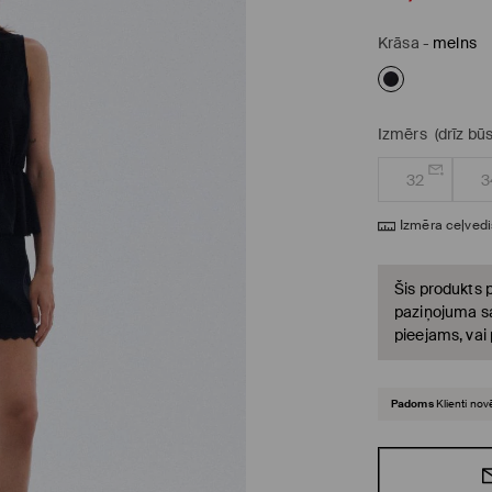
Krāsa
-
melns
Izmērs
(drīz bū
32
3
Izmēra ceļvedi
Šis produkts p
paziņojuma sa
pieejams, vai
Padoms
Klienti nov