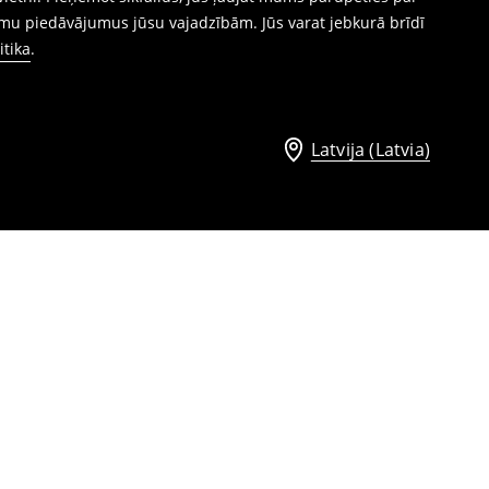
mu piedāvājumus jūsu vajadzībām. Jūs varat jebkurā brīdī
itika
.
Latvija (Latvia)