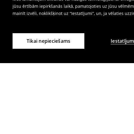
jūsu ērtībām iepirkšanās laikā, pamatojoties uz jūsu vēlm
mainīt izvēli, noklikšķinot uz “Iestatījumi”, un, ja vēlaties uzz
Tikai nepieciešams
Iestatījum