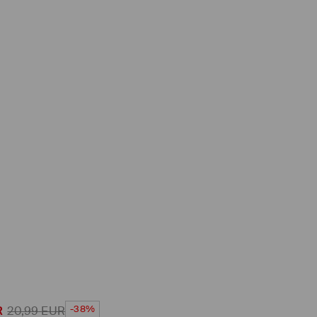
-38%
R
20,99
EUR