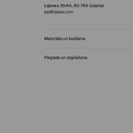
Łąkowa 39/44, 80-769 Gdańsk
lpp@lppsa.com
Materiāls un kopšana
PIRMAIS MATERIĀLS
:
100% KOKVILNA
Piegāde un atgriešana
Piegādes politika
Saņemšana veikalā MOHITO
(4-8 darba diena
0,00 EUR / Online (PayU, PayPal, Google Pay, Tr
DPD pakomāts
(4-8 darba dienas)
2,95 EUR / Online (PayU, PayPal, Google Pay, Tr
Standarta piegāde
(4-7 darba dienas)
4,5 EUR / Online (PayU, PayPal, Google Pay, Tru