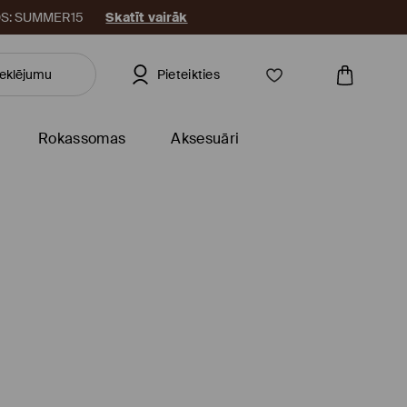
KODS: SUMMER15
Skatīt vairāk
Pieteikties
Rokassomas
Aksesuāri