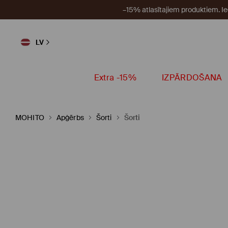
–15% atlasītajiem produktiem. I
LV
Extra -15%
IZPĀRDOŠANA
MOHITO
Apģērbs
Šorti
Šorti