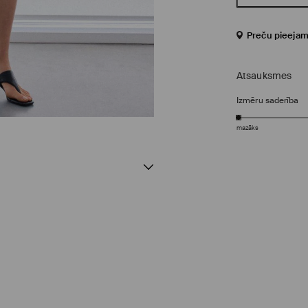
Preču pieejam
Atsauksmes
Izmēru saderība
mazāks