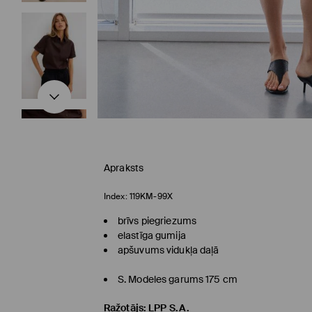
Apraksts
Index:
119KM-99X
brīvs piegriezums
elastīga gumija
apšuvums vidukļa daļā
S. Modeles garums 175 cm
Ražotājs
:
LPP S.A.