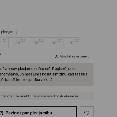
s pieejams)
4
36
38
40
42
s
Atrodiet savu izmēru
ašlaik nav pieejams tiešsaistē. Reģistrējieties
ņemšanai, un mēs jums nosūtīsim ziņu, kad tas būs
 pārbaudīsim pieejamību veikalā.
ērtēja izmēru kā apspīlēts - mēs iesakām izvēlēties lielāku izmēru
Paziņot par pieejamību