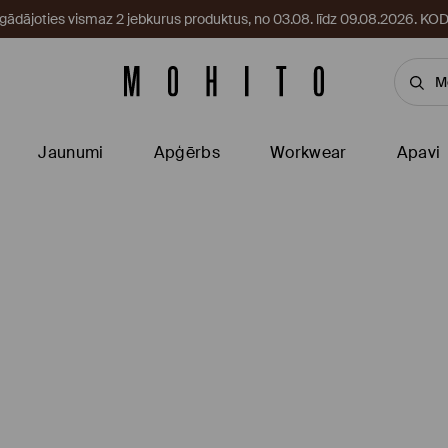
egādājoties vismaz 2 jebkurus produktus, no 03.08. līdz 09.08.2026. 
Jaunumi
Apģērbs
Workwear
Apavi