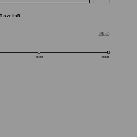
ība veikalā
5/5
(
2
)
ideāls
lielāks