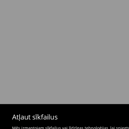
Standarta piegāde - Maksājums skaidrā nau
dienas)
4,95 EUR / Maksājums skaidrā naudā piegādes
Bezmaksas piegāde, pērkot
virs 50 EUR.
⟶
Plašāka informācija
Atgriešanas politika
Ja pasūtītās preces neatbilst cerētajam, Jūs va
pirkšanas dienas.
- Atgriežot jebkurā Mohito veikalā Latvijā - vie
čeku.
- Atgriežot e-veikalā - aizpildiet atgriešanas v
Peldkostīmus un pidžamas nevar atgriezt fiz
Atļaut sīkfailus
preču atgriešanas veidlapu tiešsaistē.
⟶
Internetveikala preču atgriešana
Mēs izmantojam sīkfailus vai līdzīgas tehnoloģijas, lai snie