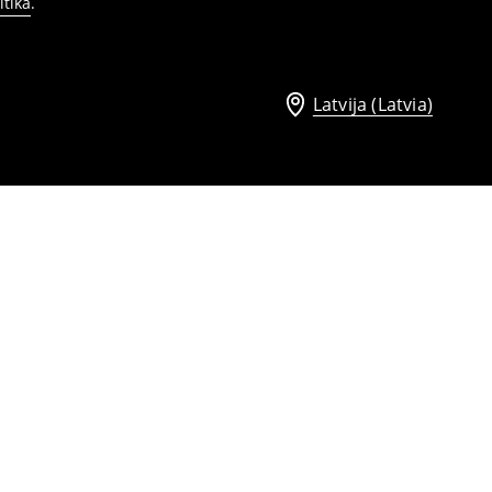
itika
.
Latvija (Latvia)