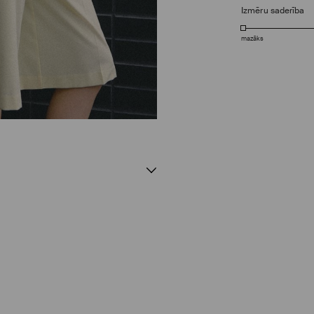
Izmēru saderība
mazāks