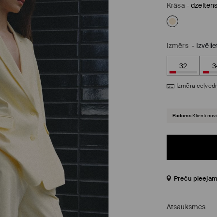
Krāsa
-
dzelten
Izmērs
-
Izvēli
32
3
Izmēra ceļvedi
Padoms
Klienti nov
Preču pieejam
Atsauksmes