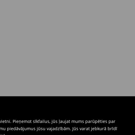
ietni. Pieņemot sīkfailus, jūs ļaujat mums parūpēties par
mu piedāvājumus jūsu vajadzībām. Jūs varat jebkurā brīdī