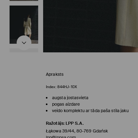
Apraksts
Index:
844HJ-10X
augsta jostasvieta
pogas aizdare
veido komplektu ar tāda paša stila jaku
Ražotājs
:
LPP S.A.
Łąkowa 39/44, 80-769 Gdańsk
lpp@lppsa.com