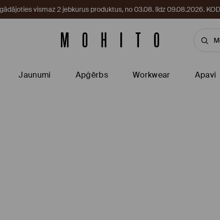
egādājoties vismaz 2 jebkurus produktus, no 03.08. līdz 09.08.2026. 
Jaunumi
Apģērbs
Workwear
Apavi