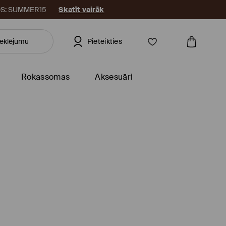
KODS: SUMMER15
Skatīt vairāk
Pieteikties
Rokassomas
Aksesuāri