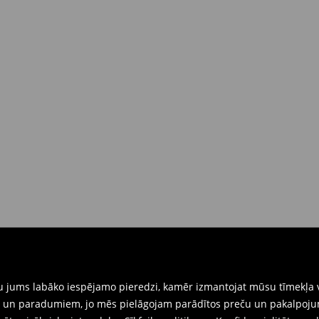
 brīdī
rat tās atgriezt 30 dienu laikā no
nkārši atnesiet preces ar pievienotu
eidlapu, kas ir pieejama Jūsu kontā.
iskajos veikalos. Lūdzam izmantot
gtu jums labāko iespējamo pieredzi, kamēr izmantojat mūsu tīmekļa v
ēm un paradumiem, jo mēs pielāgojam parādītos preču un pakalpoju