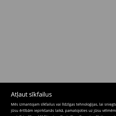
dienas)
4,95 EUR / Maksājums skaidrā naudā piegādes
Bezmaksas piegāde, pērkot
virs 50 EUR.
⟶
Plašāka informācija
Atgriešanas politika
Ja pasūtītās preces neatbilst cerētajam, Jūs va
pirkšanas dienas.
- Atgriežot jebkurā Mohito veikalā Latvijā - vie
čeku.
- Atgriežot e-veikalā - aizpildiet atgriešanas v
Peldkostīmus un pidžamas nevar atgriezt fiz
Atļaut sīkfailus
preču atgriešanas veidlapu tiešsaistē.
⟶
Internetveikala preču atgriešana
Mēs izmantojam sīkfailus vai līdzīgas tehnoloģijas, lai snie
jūsu ērtībām iepirkšanās laikā, pamatojoties uz jūsu vēlm