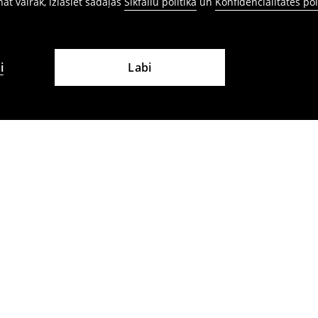
ināt vairāk, izlasiet sadaļas
Sīkfailu politika
un
Konfidencialitātes pol
i
Labi