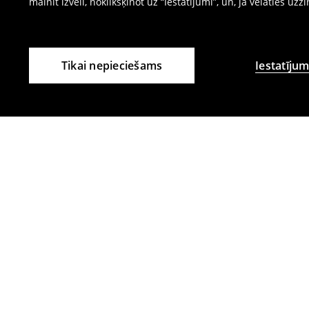
mainīt izvēli, noklikšķinot uz “Iestatījumi”, un, ja vēlaties uzz
Tikai nepieciešams
Iestatījum
Citi klienti izvēlējās arī