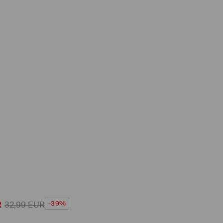
-39%
R
32,99
EUR