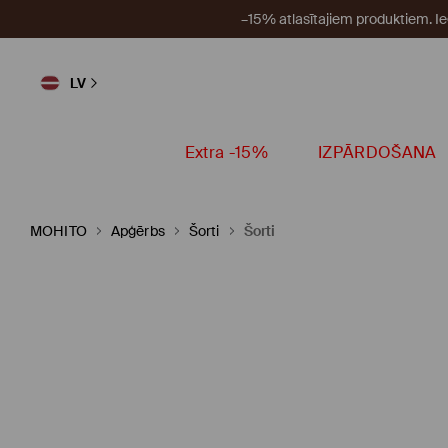
–15% atlasītajiem produktiem. I
LV
Extra -15%
IZPĀRDOŠANA
MOHITO
Apģērbs
Šorti
Šorti