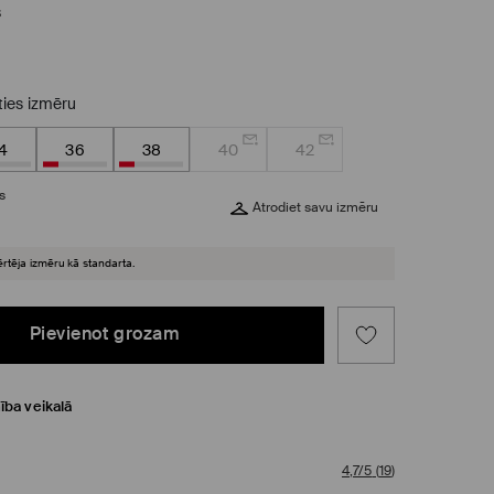
s
eties izmēru
4
36
38
40
42
s
Atrodiet savu izmēru
ērtēja izmēru kā standarta.
Pievienot grozam
ība veikalā
4,7/5
(
19
)