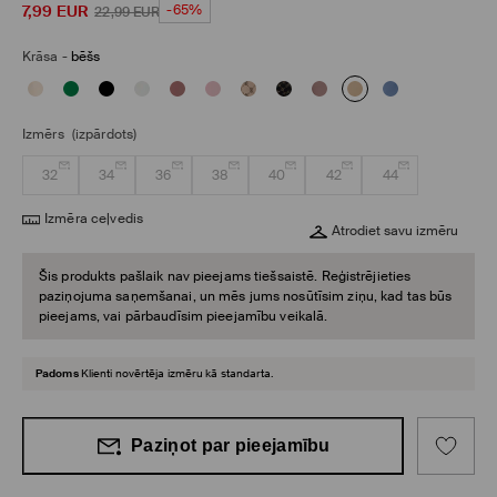
7,99
EUR
-65%
22,99
EUR
Krāsa
-
bēšs
Izmērs
(izpārdots)
32
34
36
38
40
42
44
Izmēra ceļvedis
Atrodiet savu izmēru
Šis produkts pašlaik nav pieejams tiešsaistē. Reģistrējieties
paziņojuma saņemšanai, un mēs jums nosūtīsim ziņu, kad tas būs
pieejams, vai pārbaudīsim pieejamību veikalā.
Padoms
Klienti novērtēja izmēru kā standarta.
Paziņot par pieejamību