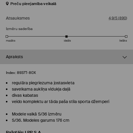
Preču pieejamība veikalā
Atsauksmes
4,9/5
(
890
)
Izmēru saderība
mazāks
ideāls
lielāks
Apraksts
Index:
8937T-80X
regulāra piegriezuma jostasvieta
savelkama aukliņa vidukļa daļā
divas kabatas
veido komplektu ar tāda paša stila sporta džemperi
Modele valkā S/36 izmēru
S/36. Modeles garums 176 cm
Ražotājs
:
LPP S.A.