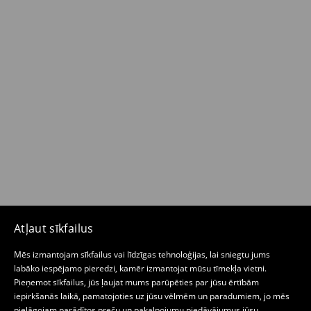
Atļaut sīkfailus
Mēs izmantojam sīkfailus vai līdzīgas tehnoloģijas, lai sniegtu jums
labāko iespējamo pieredzi, kamēr izmantojat mūsu tīmekļa vietni.
Pieņemot sīkfailus, jūs ļaujat mums parūpēties par jūsu ērtībām
iepirkšanās laikā, pamatojoties uz jūsu vēlmēm un paradumiem, jo mēs
pielāgojam parādītos preču un pakalpojumu piedāvājumus jūsu