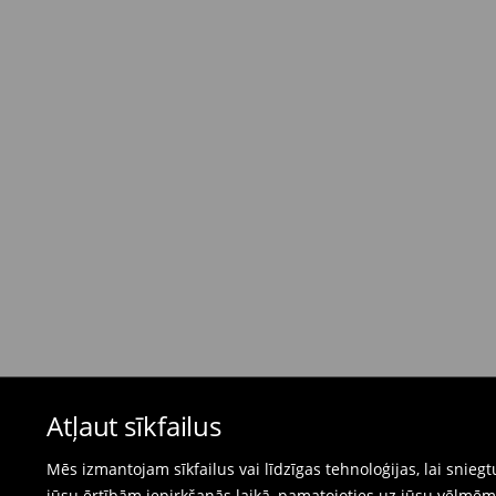
Standarta piegāde - Maksājums skaidrā nau
dienas)
4,95 EUR / Maksājums skaidrā naudā piegādes
Bezmaksas piegāde, pērkot
virs 50 EUR.
⟶
Plašāka informācija
Atgriešanas politika
Ja pasūtītās preces neatbilst cerētajam, Jūs va
pirkšanas dienas.
- Atgriežot jebkurā Mohito veikalā Latvijā - vie
čeku.
- Atgriežot e-veikalā - aizpildiet atgriešanas v
Peldkostīmus un pidžamas nevar atgriezt fiz
Atļaut sīkfailus
preču atgriešanas veidlapu tiešsaistē.
⟶
Internetveikala preču atgriešana
Mēs izmantojam sīkfailus vai līdzīgas tehnoloģijas, lai snie
jūsu ērtībām iepirkšanās laikā, pamatojoties uz jūsu vēlm