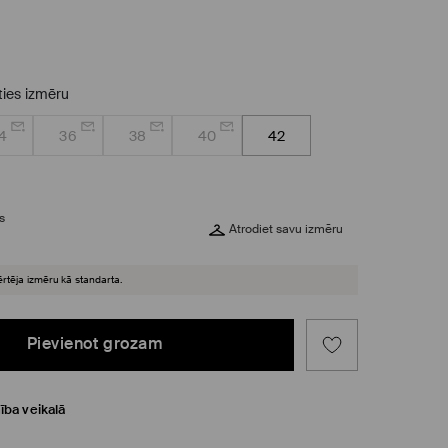
eties izmēru
4
36
38
40
42
s
Atrodiet savu izmēru
ērtēja izmēru kā standarta.
Pievienot grozam
ība veikalā