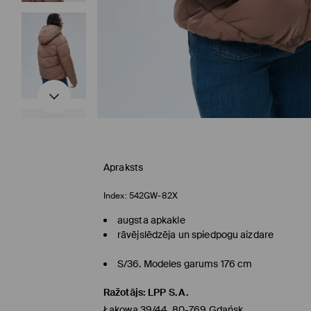
Apraksts
Index:
542GW-82X
augsta apkakle
rāvējslēdzēja un spiedpogu aizdare
S/36. Modeles garums 176 cm
Ražotājs
:
LPP S.A.
Łąkowa 39/44, 80-769 Gdańsk