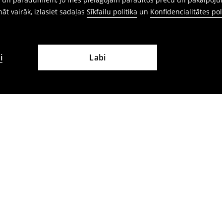
ināt vairāk, izlasiet sadaļas
Sīkfailu politika
un
Konfidencialitātes pol
i
Labi