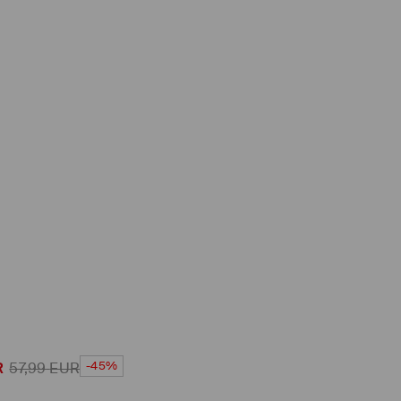
-45%
R
57,99
EUR