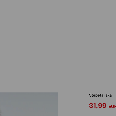
Stepēta jaka
31,99
EU