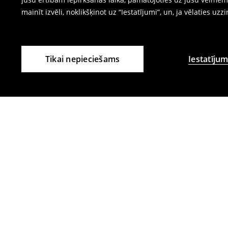
mainīt izvēli, noklikšķinot uz “Iestatījumi”, un, ja vēlaties uzz
Tikai nepieciešams
Iestatījum
Citi klienti izvēlējās arī