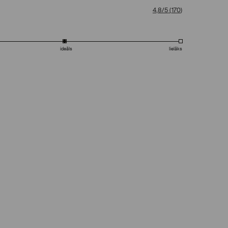
4,8/5
(
170
)
ideāls
lielāks