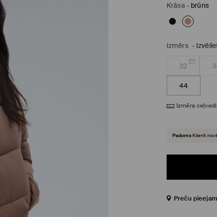
Krāsa
-
brūns
Izmērs
-
Izvēli
32
3
44
Izmēra ceļvedi
Padoms
Klienti nov
Preču pieejam