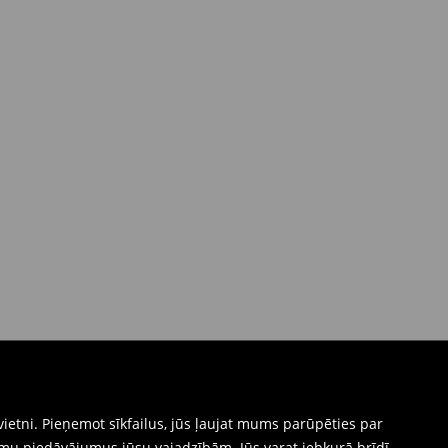
ietni. Pieņemot sīkfailus, jūs ļaujat mums parūpēties par
mu piedāvājumus jūsu vajadzībām. Jūs varat jebkurā brīdī