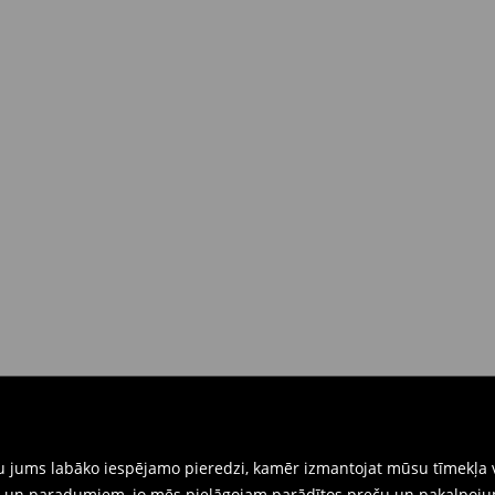
dā piegādes brīdī
(4-9 darba
 brīdī
rat tās atgriezt 30 dienu laikā no
nkārši atnesiet preces ar pievienotu
eidlapu, kas ir pieejama Jūsu kontā.
iskajos veikalos. Lūdzam izmantot
gtu jums labāko iespējamo pieredzi, kamēr izmantojat mūsu tīmekļa v
ēm un paradumiem, jo mēs pielāgojam parādītos preču un pakalpoju