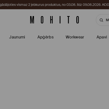
egādājoties vismaz 2 jebkurus produktus, no 03.08. līdz 09.08.2026. 
Jaunumi
Apģērbs
Workwear
Apavi