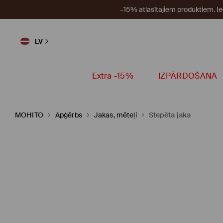
–15% atlasītajiem produktiem. I
LV
Extra -15%
IZPĀRDOŠANA
MOHITO
Apģērbs
Jakas, mēteļi
Stepēta jaka