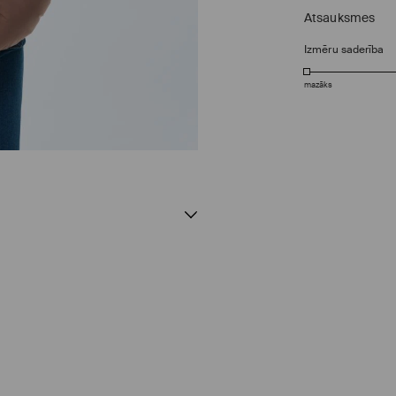
Atsauksmes
Izmēru saderība
mazāks