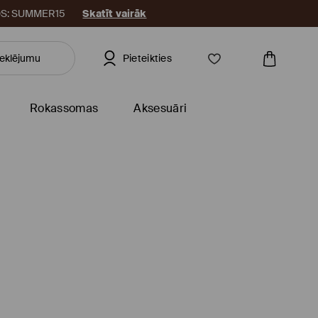
KODS: SUMMER15
Skatīt vairāk
Pieteikties
Rokassomas
Aksesuāri