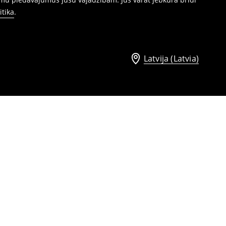
itika
.
Latvija (Latvia)