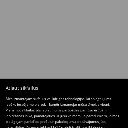
Atļaut sīkfailus
Mēs izmantojam sīkfailus vai līdzīgas tehnoloģijas, lai sniegtu jums
labāko iespējamo pieredzi, kamēr izmantojat mūsu tīmekļa vietni.
Pieņemot sīkfailus, jūs ļaujat mums parūpēties par jūsu ērtībām
iepirkšanās laikā, pamatojoties uz jūsu vēlmēm un paradumiem, jo mēs
pielāgojam parādītos preču un pakalpojumu piedāvājumus jūsu
vajadzībām. Jūs varat jebkurā brīdī mainīt izvēli, noklikšķinot uz