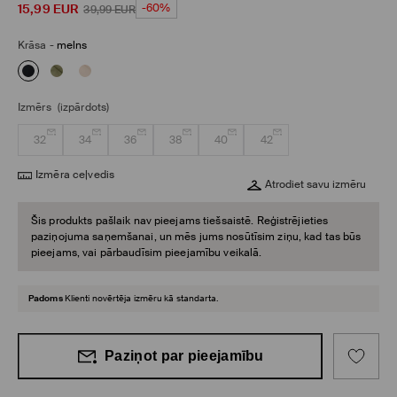
15,99
EUR
-60%
39,99
EUR
Krāsa
-
melns
Izmērs
(izpārdots)
32
34
36
38
40
42
Izmēra ceļvedis
Atrodiet savu izmēru
Šis produkts pašlaik nav pieejams tiešsaistē. Reģistrējieties
paziņojuma saņemšanai, un mēs jums nosūtīsim ziņu, kad tas būs
pieejams, vai pārbaudīsim pieejamību veikalā.
Padoms
Klienti novērtēja izmēru kā standarta.
Paziņot par pieejamību