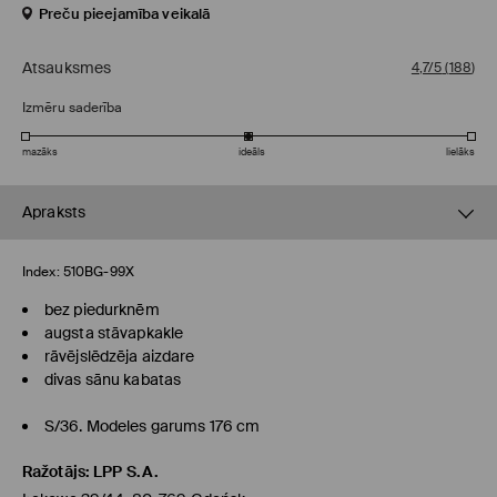
Preču pieejamība veikalā
Atsauksmes
4,7/5
(
188
)
Izmēru saderība
mazāks
ideāls
lielāks
Apraksts
Index:
510BG-99X
bez piedurknēm
augsta stāvapkakle
rāvējslēdzēja aizdare
divas sānu kabatas
S/36. Modeles garums 176 cm
Ražotājs
:
LPP S.A.