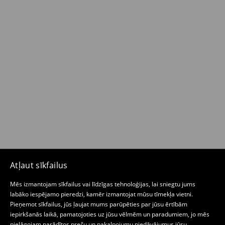
Atļaut sīkfailus
Mēs izmantojam sīkfailus vai līdzīgas tehnoloģijas, lai sniegtu jums
labāko iespējamo pieredzi, kamēr izmantojat mūsu tīmekļa vietni.
Pieņemot sīkfailus, jūs ļaujat mums parūpēties par jūsu ērtībām
iepirkšanās laikā, pamatojoties uz jūsu vēlmēm un paradumiem, jo mēs
pielāgojam parādītos preču un pakalpojumu piedāvājumus jūsu