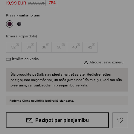
19,99
EUR
-71%
69,99
EUR
Krāsa
-
sarkanbrūns
Izmērs
(izpārdots)
32
34
36
38
40
42
Izmēra ceļvedis
Atrodiet savu izmēru
Šis produkts pašlaik nav pieejams tiešsaistē. Reģistrējieties
paziņojuma saņemšanai, un mēs jums nosūtīsim ziņu, kad tas būs
pieejams, vai pārbaudīsim pieejamību veikalā.
Padoms
Klienti novērtēja izmēru kā standarta.
Paziņot par pieejamību