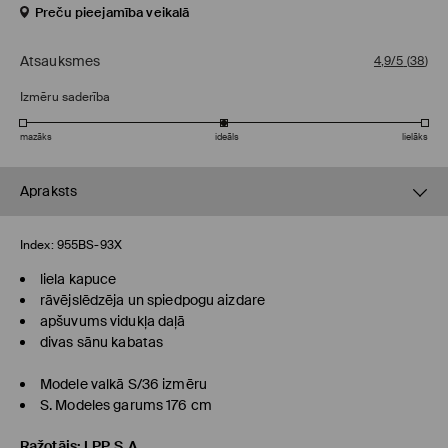
Preču pieejamība veikalā
Atsauksmes
4,9/5
(
38
)
Izmēru saderība
mazāks
ideāls
lielāks
Apraksts
Index:
955BS-93X
liela kapuce
rāvējslēdzēja un spiedpogu aizdare
apšuvums vidukļa daļā
divas sānu kabatas
Modele valkā S/36 izmēru
S. Modeles garums 176 cm
Ražotājs
:
LPP S.A.