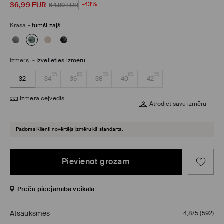
36,99
EUR
-43%
64,99
EUR
Krāsa
-
tumši zaļš
Izmērs
-
Izvēlieties izmēru
32
34
36
38
40
42
Izmēra ceļvedis
Atrodiet savu izmēru
Padoms
Klienti novērtēja izmēru kā standarta.
Pievienot grozam
Preču pieejamība veikalā
Atsauksmes
4,8/5
(
592
)