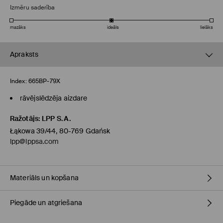
Izmēru saderība
mazāks
ideāls
lielāks
Apraksts
Index:
665BP-79X
rāvējslēdzēja aizdare
Ražotājs
:
LPP S.A.
Łąkowa 39/44, 80-769 Gdańsk
lpp@lppsa.com
Materiāls un kopšana
Piegāde un atgriešana
PIRMAIS MATERIĀLS
:
100% POLIAMĪDS
OTRAIS MATERIĀLS
:
100% POLIESTERIS
POLSTERĒJUMS
:
100% POLIESTERIS