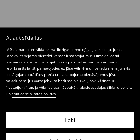
Atļaut sīkfailus
Mēs izmantojam sīkfailus vai līdzīgas tehnoloģijas, lai sniegtu jums
labāko iespējamo pieredzi, kamēr izmantojat mūsu tīmekļa vietni.
Pieņemot sīkfailus, jūs ļaujat mums parūpēties par jūsu ērtībām
iepirkšanās laikā, pamatojoties uz jūsu vēlmēm un paradumiem, jo mēs
pielāgojam parādītos preču un pakalpojumu piedāvājumus jūsu
vajadzībām. Jūs varat jebkurā brīdī mainīt izvēli, noklikšķinot uz
“Iestatījumi”, un, ja vēlaties uzzināt vairāk, izlasiet sadaļas
Sīkfailu politika
un
Konfidencialitātes politika
.
Labi