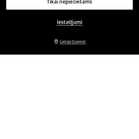
Tikai nepieciešams
Iestatījumi
Latvija (Latvia)
Citi klienti izvēlējās arī
Stepēta virsjaka ar kapuci
Stepēta virsjaka ar sintētisku oderi
46
,
99
EUR
64,99
EUR
46
,
99
EUR
99,99
EUR