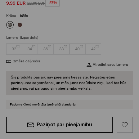
9,99
EUR
-57%
22,99
EUR
Krāsa
-
bēšs
Izmērs
(izpārdots)
32
34
36
38
40
42
Izmēra ceļvedis
Atrodiet savu izmēru
Šis produkts pašlaik nav pieejams tiešsaistē. Reģistrējieties
paziņojuma saņemšanai, un mēs jums nosūtīsim ziņu, kad tas būs
pieejams, vai pārbaudīsim pieejamību veikalā.
Padoms
Klienti novērtēja izmēru kā standarta.
Paziņot par pieejamību