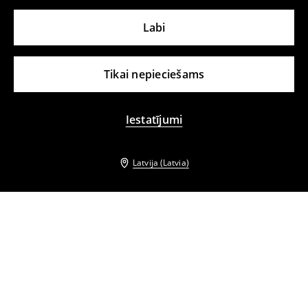
Labi
Tikai nepieciešams
Iestatījumi
Latvija (Latvia)