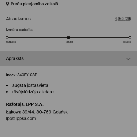
Preču pieejamība veikalā
Atsauksmes
4,9/5
(
29
)
Izmēru saderība
mazāks
ideāls
lielāks
Apraksts
Index:
340EY-08P
augsta jostasvieta
rāvējslēdzēja aizdare
Ražotājs
:
LPP S.A.
Łąkowa 39/44, 80-769 Gdańsk
lpp@lppsa.com