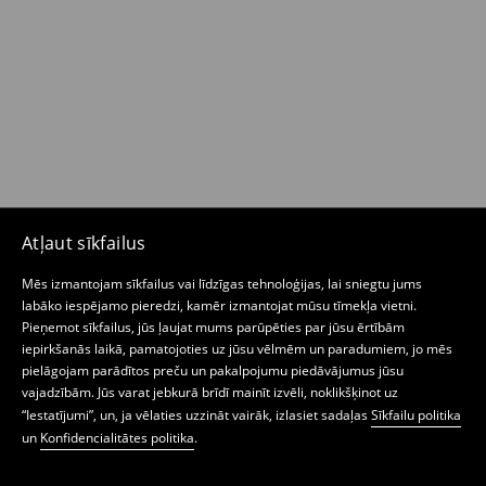
Atļaut sīkfailus
Mēs izmantojam sīkfailus vai līdzīgas tehnoloģijas, lai sniegtu jums
labāko iespējamo pieredzi, kamēr izmantojat mūsu tīmekļa vietni.
Pieņemot sīkfailus, jūs ļaujat mums parūpēties par jūsu ērtībām
iepirkšanās laikā, pamatojoties uz jūsu vēlmēm un paradumiem, jo mēs
pielāgojam parādītos preču un pakalpojumu piedāvājumus jūsu
vajadzībām. Jūs varat jebkurā brīdī mainīt izvēli, noklikšķinot uz
“Iestatījumi”, un, ja vēlaties uzzināt vairāk, izlasiet sadaļas
Sīkfailu politika
un
Konfidencialitātes politika
.