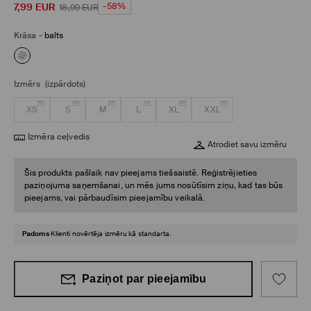
7,99
EUR
-58%
18,99
EUR
Krāsa
-
balts
Izmērs
(izpārdots)
XS
S
M
L
XL
XXL
Izmēra ceļvedis
Atrodiet savu izmēru
Šis produkts pašlaik nav pieejams tiešsaistē. Reģistrējieties
paziņojuma saņemšanai, un mēs jums nosūtīsim ziņu, kad tas būs
pieejams, vai pārbaudīsim pieejamību veikalā.
Padoms
Klienti novērtēja izmēru kā standarta.
Paziņot par pieejamību