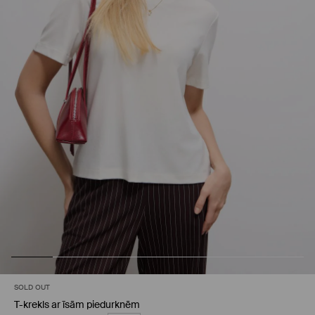
SOLD OUT
T-krekls ar īsām piedurknēm