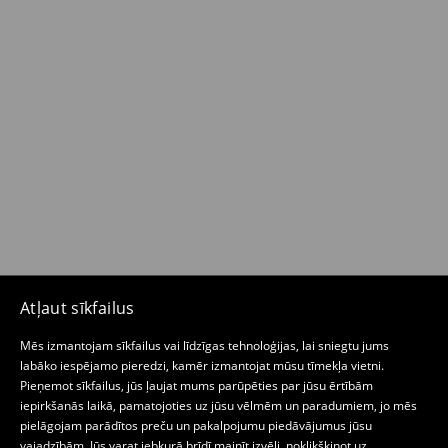
Atļaut sīkfailus
Mēs izmantojam sīkfailus vai līdzīgas tehnoloģijas, lai sniegtu jums
labāko iespējamo pieredzi, kamēr izmantojat mūsu tīmekļa vietni.
Pieņemot sīkfailus, jūs ļaujat mums parūpēties par jūsu ērtībām
iepirkšanās laikā, pamatojoties uz jūsu vēlmēm un paradumiem, jo mēs
pielāgojam parādītos preču un pakalpojumu piedāvājumus jūsu
vajadzībām. Jūs varat jebkurā brīdī mainīt izvēli, noklikšķinot uz