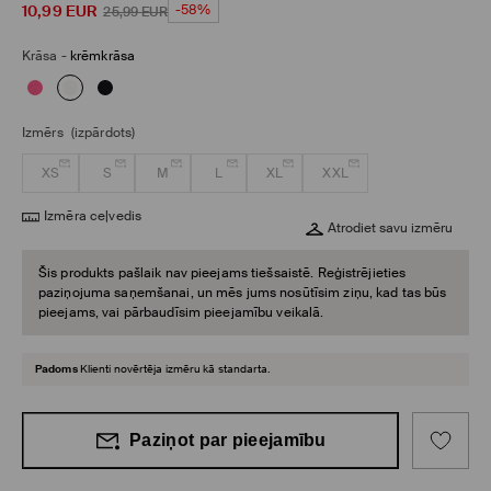
10,99
EUR
-58%
25,99
EUR
Krāsa
-
krēmkrāsa
Izmērs
(izpārdots)
XS
S
M
L
XL
XXL
Izmēra ceļvedis
Atrodiet savu izmēru
Šis produkts pašlaik nav pieejams tiešsaistē. Reģistrējieties
paziņojuma saņemšanai, un mēs jums nosūtīsim ziņu, kad tas būs
pieejams, vai pārbaudīsim pieejamību veikalā.
Padoms
Klienti novērtēja izmēru kā standarta.
Paziņot par pieejamību