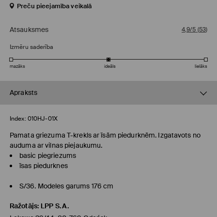
Preču pieejamība veikalā
Atsauksmes
4,9/5
(
53
)
Izmēru saderība
mazāks
ideāls
lielāks
Apraksts
Index:
010HJ-01X
Pamata griezuma T-krekls ar īsām piedurknēm. Izgatavots no
auduma ar vilnas piejaukumu.
basic piegriezums
īsas piedurknes
S/36. Modeles garums 176 cm
Ražotājs
:
LPP S.A.