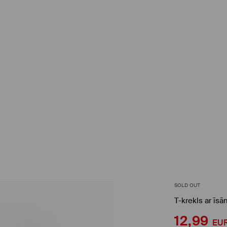
SOLD OUT
T-krekls ar īs
12,99
EU