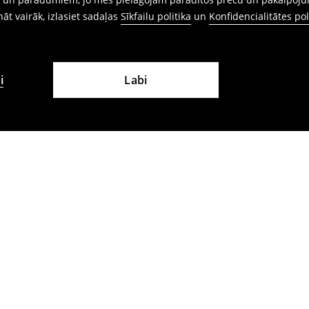
ināt vairāk, izlasiet sadaļas
Sīkfailu politika
un
Konfidencialitātes pol
i
Labi