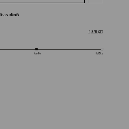
ība veikalā
4,8/5
(
31
)
ideāls
lielāks