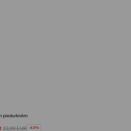
ām piedurknēm
-43%
R
22,99
EUR