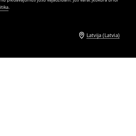
itika
.
Latvija (Latvia)