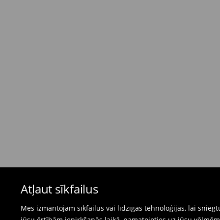
Standarta piegāde - Maksājums skaidrā nau
dienas)
4,95 EUR / Maksājums skaidrā naudā piegādes
Bezmaksas piegāde, pērkot
virs 50 EUR.
⟶
Plašāka informācija
Atgriešanas politika
Ja pasūtītās preces neatbilst cerētajam, Jūs va
pirkšanas dienas.
- Atgriežot jebkurā Mohito veikalā Latvijā - vie
čeku.
- Atgriežot e-veikalā - aizpildiet atgriešanas v
Peldkostīmus un pidžamas nevar atgriezt fiz
Atļaut sīkfailus
preču atgriešanas veidlapu tiešsaistē.
⟶
Internetveikala preču atgriešana
Mēs izmantojam sīkfailus vai līdzīgas tehnoloģijas, lai snie
jūsu ērtībām iepirkšanās laikā, pamatojoties uz jūsu vēlm