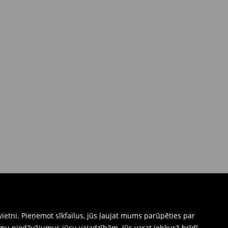
ietni. Pieņemot sīkfailus, jūs ļaujat mums parūpēties par
mu piedāvājumus jūsu vajadzībām. Jūs varat jebkurā brīdī