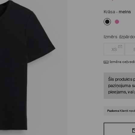
Krāsa
-
melns
Izmērs
(izpārdo
XS
Izmēra ceļvedi
Šis produkts p
paziņojuma sa
pieejams, vai
Padoms
Klienti nov