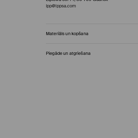
lpp@lppsa.com
Materiāls un kopšana
PIRMAIS MATERIĀLS
:
80% LIOCELS, 8% ZĪDS, 7% 
Piegāde un atgriešana
MAZGĀT AR ROKĀM LĪDZ 30° C TEMPERATŪ
Piegādes politika
MAZGĀT TIKAI AR ROKĀM, MAKS. TEMP. 30° C, M
Saņemšana veikalā MOHITO
(4-8 darba diena
NEBALINĀT
0,00 EUR / Online (PayU, PayPal, Google Pay, Tr
NEGLUDINĀT
DPD pakomāts
(4-8 darba dienas)
NETĪRĪT ĶĪMISKI
2,95 EUR / Online (PayU, PayPal, Google Pay, Tr
NEŽĀVĒT VEĻAS ŽĀVĒTĀJĀ
Standarta piegāde
(4-7 darba dienas)
4,5 EUR / Online (PayU, PayPal, Google Pay, Tru