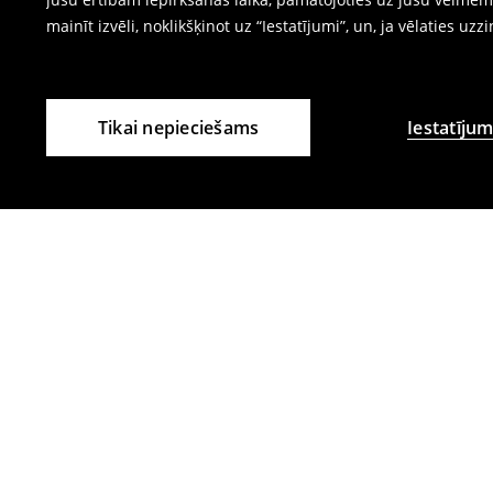
mainīt izvēli, noklikšķinot uz “Iestatījumi”, un, ja vēlaties uzz
Tikai nepieciešams
Iestatījum
Citi klienti izvēlējās arī