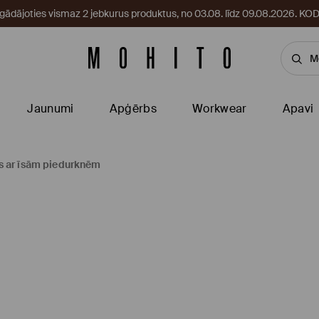
egādājoties vismaz 2 jebkurus produktus, no 03.08. līdz 09.08.2026. 
Jaunumi
Apģērbs
Workwear
Apavi
ls ar īsām piedurknēm