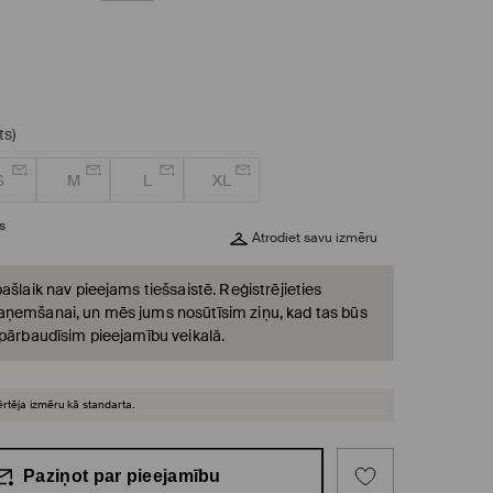
ts)
S
M
L
XL
s
Atrodiet savu izmēru
ašlaik nav pieejams tiešsaistē. Reģistrējieties
ņemšanai, un mēs jums nosūtīsim ziņu, kad tas būs
 pārbaudīsim pieejamību veikalā.
ērtēja izmēru kā standarta.
Paziņot par pieejamību