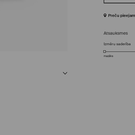
Preču pieejam
Atsauksmes
Izmēru saderība
mazāks