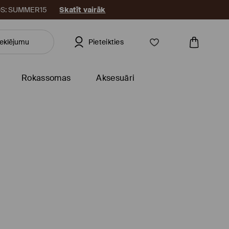
KODS: SUMMER15
Skatīt vairāk
Pieteikties
Rokassomas
Aksesuāri