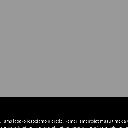
dā piegādes brīdī
(4-9 darba
 brīdī
rat tās atgriezt 30 dienu laikā no
nkārši atnesiet preces ar pievienotu
eidlapu, kas ir pieejama Jūsu kontā.
iskajos veikalos. Lūdzam izmantot
gtu jums labāko iespējamo pieredzi, kamēr izmantojat mūsu tīmekļa v
ēm un paradumiem, jo mēs pielāgojam parādītos preču un pakalpoju