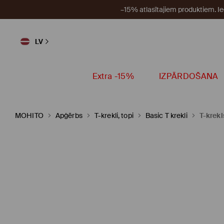
–15% atlasītajiem produktiem. I
LV
Extra -15%
IZPĀRDOŠANA
MOHITO
Apģērbs
T-krekli, topi
Basic T krekli
T-krek