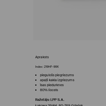
Apraksts
Index:
219HF-99X
piegulošs piegriezums
apaļš kakla izgriezums
īsas piedurknes
80% liocels
Ražotājs
:
LPP S.A.
Łąkowa 39/44, 80-769 Gdańsk