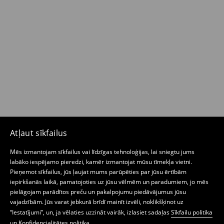
Atļaut sīkfailus
Mēs izmantojam sīkfailus vai līdzīgas tehnoloģijas, lai sniegtu jums
labāko iespējamo pieredzi, kamēr izmantojat mūsu tīmekļa vietni.
Pieņemot sīkfailus, jūs ļaujat mums parūpēties par jūsu ērtībām
iepirkšanās laikā, pamatojoties uz jūsu vēlmēm un paradumiem, jo mēs
pielāgojam parādītos preču un pakalpojumu piedāvājumus jūsu
vajadzībām. Jūs varat jebkurā brīdī mainīt izvēli, noklikšķinot uz
“Iestatījumi”, un, ja vēlaties uzzināt vairāk, izlasiet sadaļas
Sīkfailu politika
un
Konfidencialitātes politika
.