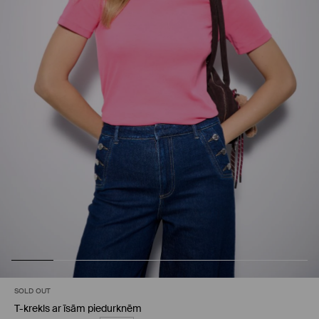
SOLD OUT
T-krekls ar īsām piedurknēm