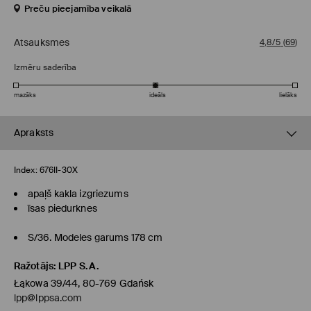
Preču pieejamība veikalā
Atsauksmes
4,8/5
(
69
)
Izmēru saderība
mazāks
ideāls
lielāks
Apraksts
Index:
676II-30X
apaļš kakla izgriezums
īsas piedurknes
S/36. Modeles garums 178 cm
Ražotājs
:
LPP S.A.
Łąkowa 39/44, 80-769 Gdańsk
lpp@lppsa.com