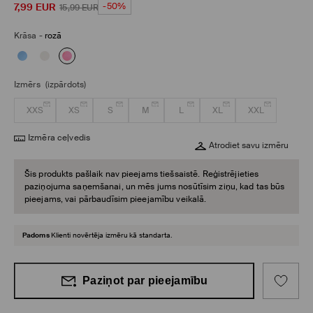
7,99
EUR
-50%
15,99
EUR
Krāsa
-
rozā
Izmērs
(izpārdots)
XXS
XS
S
M
L
XL
XXL
Izmēra ceļvedis
Atrodiet savu izmēru
Šis produkts pašlaik nav pieejams tiešsaistē. Reģistrējieties
paziņojuma saņemšanai, un mēs jums nosūtīsim ziņu, kad tas būs
pieejams, vai pārbaudīsim pieejamību veikalā.
Padoms
Klienti novērtēja izmēru kā standarta.
Paziņot par pieejamību