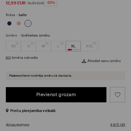
12,99
EUR
-32%
18,99
EUR
Krāsa
-
balts
Izmērs
-
Izvēlieties izmēru
XS
S
M
L
XL
XXL
Izmēra ceļvedis
Atrodiet savu izmēru
Padoms
Klienti novērtēja izmēru kā standarta.
Pievienot grozam
Preču pieejamība veikalā
Atsauksmes
4,8/5
(
41
)