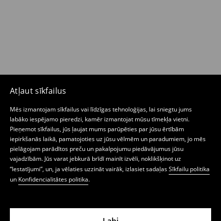
Atļaut sīkfailus
Mēs izmantojam sīkfailus vai līdzīgas tehnoloģijas, lai sniegtu jums
labāko iespējamo pieredzi, kamēr izmantojat mūsu tīmekļa vietni.
Pieņemot sīkfailus, jūs ļaujat mums parūpēties par jūsu ērtībām
iepirkšanās laikā, pamatojoties uz jūsu vēlmēm un paradumiem, jo mēs
pielāgojam parādītos preču un pakalpojumu piedāvājumus jūsu
vajadzībām. Jūs varat jebkurā brīdī mainīt izvēli, noklikšķinot uz
“Iestatījumi”, un, ja vēlaties uzzināt vairāk, izlasiet sadaļas
Sīkfailu politika
un
Konfidencialitātes politika
.