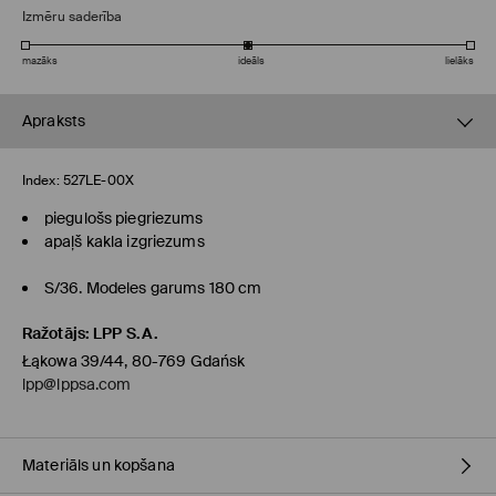
Izmēru saderība
mazāks
ideāls
lielāks
Apraksts
Index:
527LE-00X
piegulošs piegriezums
apaļš kakla izgriezums
S/36. Modeles garums 180 cm
Ražotājs
:
LPP S.A.
Łąkowa 39/44, 80-769 Gdańsk
lpp@lppsa.com
Materiāls un kopšana