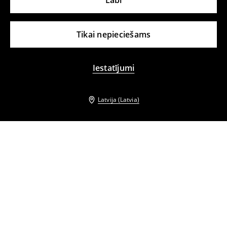
Labi
Tikai nepieciešams
Iestatījumi
Latvija (Latvia)
Citi klienti izvēlējās arī