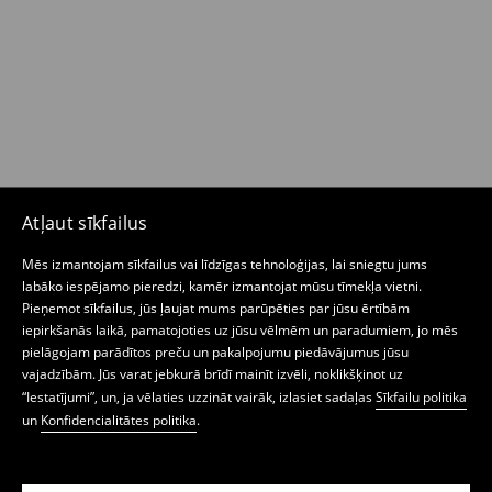
Atļaut sīkfailus
Mēs izmantojam sīkfailus vai līdzīgas tehnoloģijas, lai sniegtu jums
labāko iespējamo pieredzi, kamēr izmantojat mūsu tīmekļa vietni.
Pieņemot sīkfailus, jūs ļaujat mums parūpēties par jūsu ērtībām
iepirkšanās laikā, pamatojoties uz jūsu vēlmēm un paradumiem, jo mēs
pielāgojam parādītos preču un pakalpojumu piedāvājumus jūsu
vajadzībām. Jūs varat jebkurā brīdī mainīt izvēli, noklikšķinot uz
“Iestatījumi”, un, ja vēlaties uzzināt vairāk, izlasiet sadaļas
Sīkfailu politika
un
Konfidencialitātes politika
.