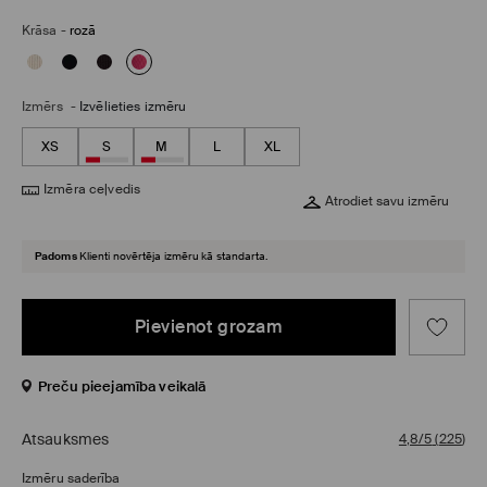
Krāsa
-
rozā
Izmērs
-
Izvēlieties izmēru
XS
S
M
L
XL
Izmēra ceļvedis
Atrodiet savu izmēru
Padoms
Klienti novērtēja izmēru kā standarta.
Pievienot grozam
Preču pieejamība veikalā
Atsauksmes
4,8/5
(
225
)
Izmēru saderība