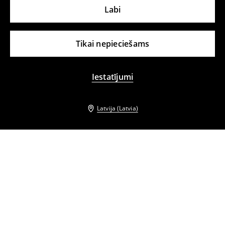
Labi
Tikai nepieciešams
Iestatījumi
Latvija (Latvia)