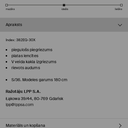
mazāks
ideāls
lielāks
Apraksts
Index:
382EQ-30X
piegulošs piegriezums
platas lencītes
V veida kakla izgriezums
rievots audums
S/36. Modeles garums 180 cm
Ražotājs
:
LPP S.A.
Łąkowa 39/44, 80-769 Gdańsk
lpp@lppsa.com
Materiāls un kopšana