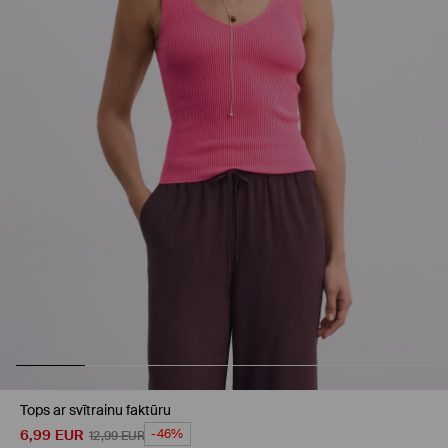
Tops ar svītrainu faktūru
6,99
EUR
-46%
12,99
EUR