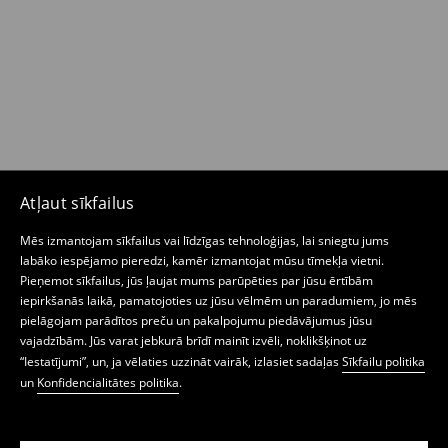
Atļaut sīkfailus
Mēs izmantojam sīkfailus vai līdzīgas tehnoloģijas, lai sniegtu jums
labāko iespējamo pieredzi, kamēr izmantojat mūsu tīmekļa vietni.
Pieņemot sīkfailus, jūs ļaujat mums parūpēties par jūsu ērtībām
iepirkšanās laikā, pamatojoties uz jūsu vēlmēm un paradumiem, jo mēs
pielāgojam parādītos preču un pakalpojumu piedāvājumus jūsu
vajadzībām. Jūs varat jebkurā brīdī mainīt izvēli, noklikšķinot uz
“Iestatījumi”, un, ja vēlaties uzzināt vairāk, izlasiet sadaļas
Sīkfailu politika
un
Konfidencialitātes politika
.