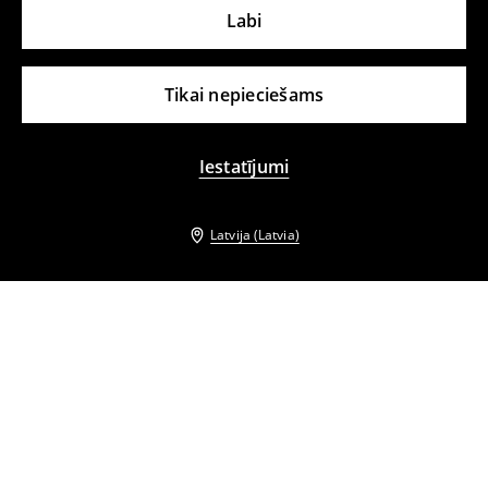
Labi
Tikai nepieciešams
Iestatījumi
Latvija (Latvia)