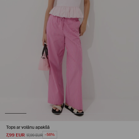
Tops ar volānu apakšā
7,99
EUR
-56%
17,99
EUR