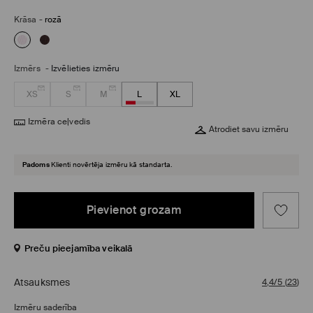
Krāsa
-
rozā
Izmērs
-
Izvēlieties izmēru
XS
S
M
L
XL
Izmēra ceļvedis
Atrodiet savu izmēru
Padoms
Klienti novērtēja izmēru kā standarta.
Pievienot grozam
Preču pieejamība veikalā
Atsauksmes
4,4/5
(
23
)
Izmēru saderība