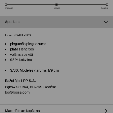
mazāks
ideāls
lielāks
Apraksts
Index:
894HE-30X
piegulošs piegriezums
platas lencītes
volāns apakšā
95% kokvilna
S/36. Modeles garums 179 cm
Ražotājs
:
LPP S.A.
Łąkowa 39/44, 80-769 Gdańsk
lpp@lppsa.com
Materiāls un kopšana