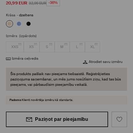
20,99
EUR
-36%
32,99
EUR
Krāsa
-
dzeltens
Izmērs
(izpārdots)
XXS
XS
S
M
L
XL
Izmēra ceļvedis
Atrodiet savu izmēru
Šis produkts pašlaik nav pieejams tiešsaistē. Reģistrējieties
paziņojuma saņemšanai, un mēs jums nosūtīsim ziņu, kad tas būs
pieejams, vai pārbaudīsim pieejamību veikalā.
Padoms
Klienti novērtēja izmēru kā standarta.
Paziņot par pieejamību