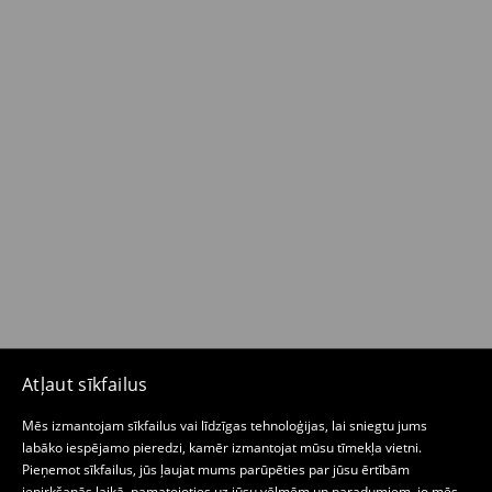
Atļaut sīkfailus
Mēs izmantojam sīkfailus vai līdzīgas tehnoloģijas, lai sniegtu jums
labāko iespējamo pieredzi, kamēr izmantojat mūsu tīmekļa vietni.
Pieņemot sīkfailus, jūs ļaujat mums parūpēties par jūsu ērtībām
iepirkšanās laikā, pamatojoties uz jūsu vēlmēm un paradumiem, jo mēs