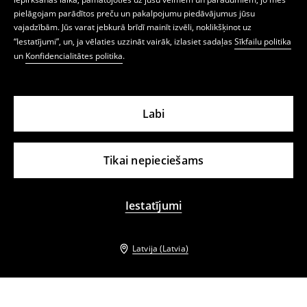
pielāgojam parādītos preču un pakalpojumu piedāvājumus jūsu
vajadzībām. Jūs varat jebkurā brīdī mainīt izvēli, noklikšķinot uz
“Iestatījumi”, un, ja vēlaties uzzināt vairāk, izlasiet sadaļas
Sīkfailu politika
un
Konfidencialitātes politika
.
Labi
Tikai nepieciešams
Iestatījumi
Latvija (Latvia)