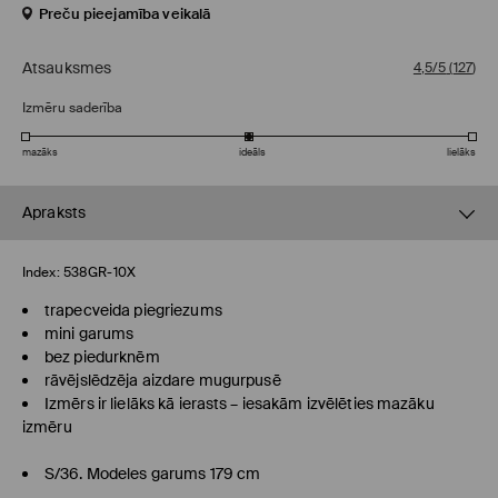
Preču pieejamība veikalā
Atsauksmes
4,5/5
(
127
)
Izmēru saderība
mazāks
ideāls
lielāks
Apraksts
Index:
538GR-10X
trapecveida piegriezums
mini garums
bez piedurknēm
rāvējslēdzēja aizdare mugurpusē
Izmērs ir lielāks kā ierasts – iesakām izvēlēties mazāku
izmēru
S/36. Modeles garums 179 cm