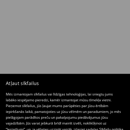
Atļaut sīkfailus
Mēs izmantojam sīkfailus vai līdzīgas tehnoloģijas, lai sniegtu jums
labāko iespējamo pieredzi, kamēr izmantojat mūsu tīmekļa vietni.
Pieņemot sīkfailus, jūs ļaujat mums parūpēties par jūsu ērtībām
iepirkšanās laikā, pamatojoties uz jūsu vēlmēm un paradumiem, jo mēs
pielāgojam parādītos preču un pakalpojumu piedāvājumus jūsu
vajadzībām. Jūs varat jebkurā brīdī mainīt izvēli, noklikšķinot uz
“Iestatījumi”, un, ja vēlaties uzzināt vairāk, izlasiet sadaļas
Sīkfailu politika