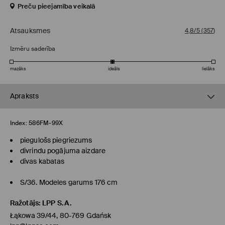
Preču pieejamība veikalā
Atsauksmes
4,8/5
(
357
)
Izmēru saderība
mazāks
ideāls
lielāks
Apraksts
Index:
586FM-99X
piegulošs piegriezums
divrindu pogājuma aizdare
divas kabatas
S/36. Modeles garums 176 cm
Ražotājs
:
LPP S.A.
Łąkowa 39/44, 80-769 Gdańsk