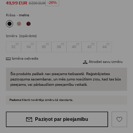
49,99
EUR
-26%
67,99
EUR
Krāsa
-
melns
Izmērs
(izpārdots)
32
34
36
38
40
42
44
Izmēra ceļvedis
Atrodiet savu izmēru
Šis produkts pašlaik nav pieejams tiešsaistē. Reģistrējieties
paziņojuma saņemšanai, un mēs jums nosūtīsim ziņu, kad tas būs
pieejams, vai pārbaudīsim pieejamību veikalā.
Padoms
Klienti novērtēja izmēru kā standarta.
Paziņot par pieejamību