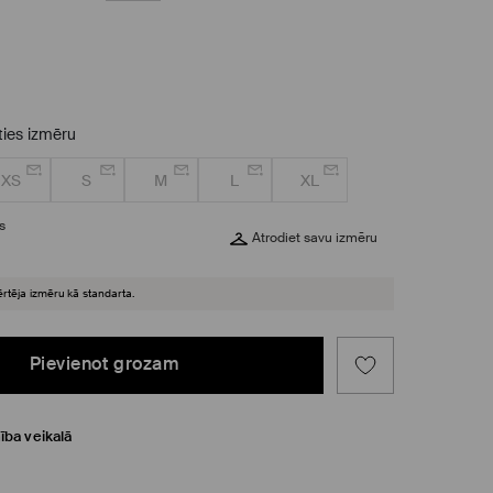
eties izmēru
XS
S
M
L
XL
s
Atrodiet savu izmēru
ērtēja izmēru kā standarta.
Pievienot grozam
ība veikalā