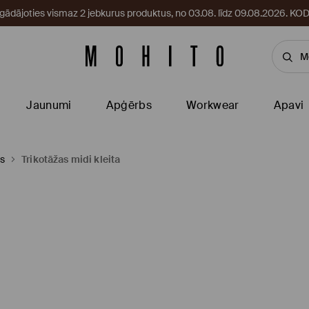
egādājoties vismaz 2 jebkurus produktus, no 03.08. līdz 09.08.2026. 
Jaunumi
Apģērbs
Workwear
Apavi
as
Trikotāžas midi kleita