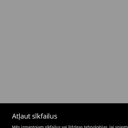
Standarta piegāde - Maksājums skaidrā nau
dienas)
4,95 EUR / Maksājums skaidrā naudā piegādes
Bezmaksas piegāde, pērkot
virs 50 EUR.
⟶
Plašāka informācija
Atgriešanas politika
Ja pasūtītās preces neatbilst cerētajam, Jūs va
pirkšanas dienas.
- Atgriežot jebkurā Mohito veikalā Latvijā - vie
čeku.
- Atgriežot e-veikalā - aizpildiet atgriešanas v
Peldkostīmus un pidžamas nevar atgriezt fiz
Atļaut sīkfailus
preču atgriešanas veidlapu tiešsaistē.
⟶
Internetveikala preču atgriešana
Mēs izmantojam sīkfailus vai līdzīgas tehnoloģijas, lai snie