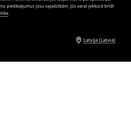
mu piedāvājumus jūsu vajadzībām. Jūs varat jebkurā brīdī
itika
.
Latvija (Latvia)