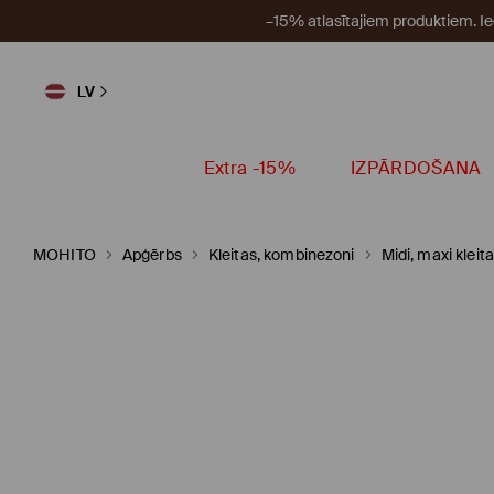
–15% atlasītajiem produktiem. I
LV
Extra -15%
IZPĀRDOŠANA
MOHITO
Apģērbs
Kleitas, kombinezoni
Midi, maxi kleit