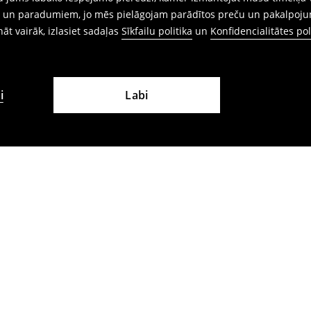
ēm un paradumiem, jo mēs pielāgojam parādītos preču un pakalpoju
ināt vairāk, izlasiet sadaļas
Sīkfailu politika
un
Konfidencialitātes pol
i
Labi