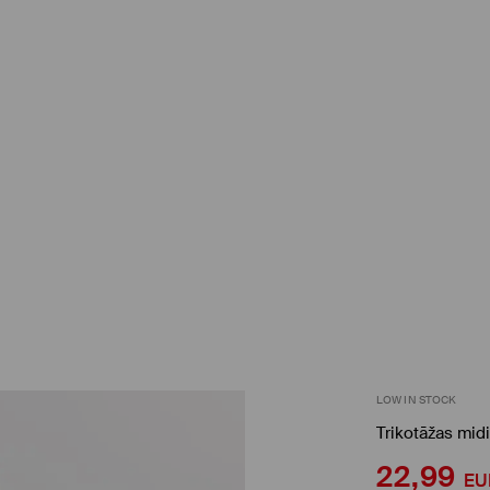
LOW IN STOCK
Trikotāžas midi
22,99
EU