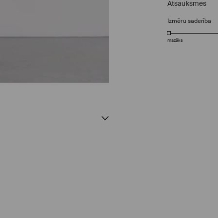
Atsauksmes
Izmēru saderība
mazāks