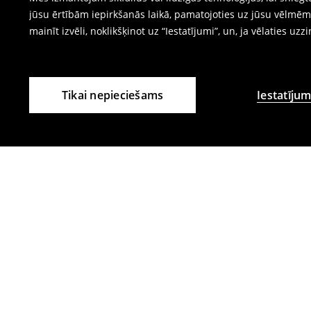
jūsu ērtībām iepirkšanās laikā, pamatojoties uz jūsu vēlm
mainīt izvēli, noklikšķinot uz “Iestatījumi”, un, ja vēlaties uzz
Tikai nepieciešams
Iestatījum