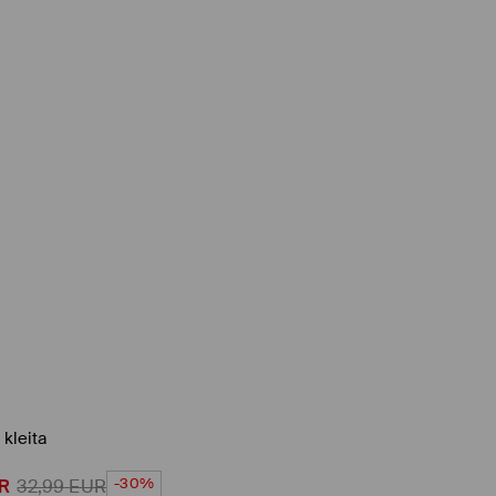
 kleita
-30%
R
32,99
EUR