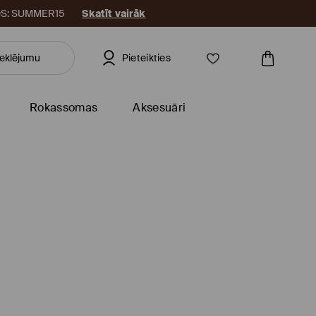
KODS: SUMMER15
Skatīt vairāk
Pieteikties
Rokassomas
Aksesuāri