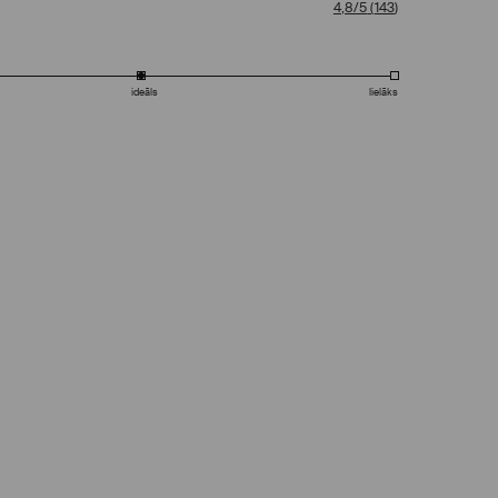
4,8/5
(
143
)
ideāls
lielāks