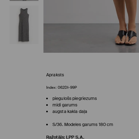
Apraksts
Index:
062DI-99P
piegulošs piegriezums
midi garums
augsta kakla daļa
S/36. Modeles garums 180 cm
Ražotājs
:
LPP S.A.