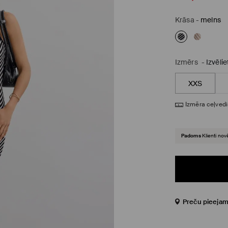
Krāsa
-
melns
Izmērs
-
Izvēli
XXS
Izmēra ceļvedi
Padoms
Klienti nov
Preču pieejam