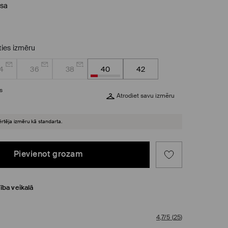
sa
eties izmēru
4
36
38
40
42
s
Atrodiet savu izmēru
ērtēja izmēru kā standarta.
Pievienot grozam
ība veikalā
4,7/5
(
25
)