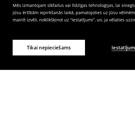
Mēs izmantojam sīkfailus vai līdzīgas tehnoloģijas, lai snie
jūsu ērtībām iepirkšanās laikā, pamatojoties uz jūsu vēlm
mainīt izvēli, noklikšķinot uz “Iestatījumi”, un, ja vēlaties uzz
Tikai nepieciešams
Iestatījum