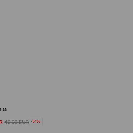
eita
-51%
R
42,99
EUR