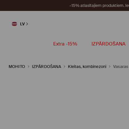
–15% atlasītajiem produktiem. I
LV
Extra -15%
IZPĀRDOŠANA
MOHITO
IZPĀRDOŠANA
Kleitas, kombinezoni
Vasaras 