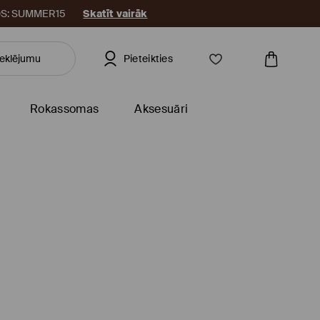
KODS: SUMMER15
Skatīt vairāk
Pieteikties
Rokassomas
Aksesuāri