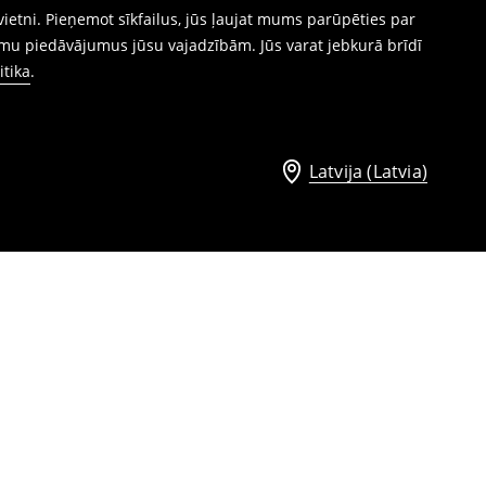
ietni. Pieņemot sīkfailus, jūs ļaujat mums parūpēties par
mu piedāvājumus jūsu vajadzībām. Jūs varat jebkurā brīdī
itika
.
Latvija (Latvia)