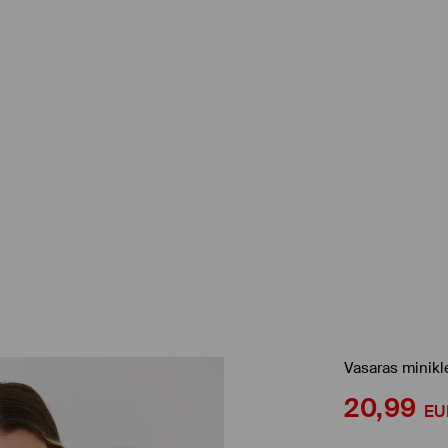
Vasaras minikl
20,99
EU