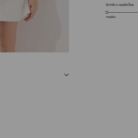
Izmēru saderība
mazāks