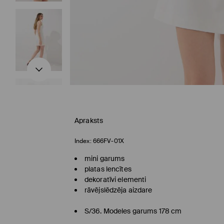
Apraksts
Index:
666FV-01X
mini garums
platas lencītes
dekoratīvi elementi
rāvējslēdzēja aizdare
S/36. Modeles garums 178 cm