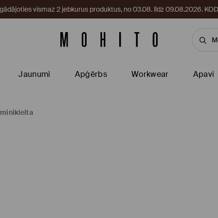
egādājoties vismaz 2 jebkurus produktus, no 03.08. līdz 09.08.2026. 
Jaunumi
Apģērbs
Workwear
Apavi
minikleita