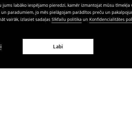
gtu jums labāko iespējamo pieredzi, kamēr izmantojat mūsu tīmekļa v
ēm un paradumiem, jo mēs pielāgojam parādītos preču un pakalpoju
ināt vairāk, izlasiet sadaļas
Sīkfailu politika
un
Konfidencialitātes pol
i
Labi