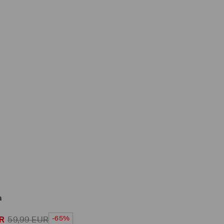
a
-65%
R
59,99
EUR