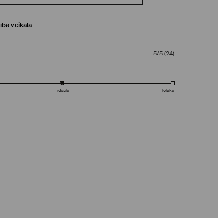
ība veikalā
5/5
(
24
)
ideāls
lielāks