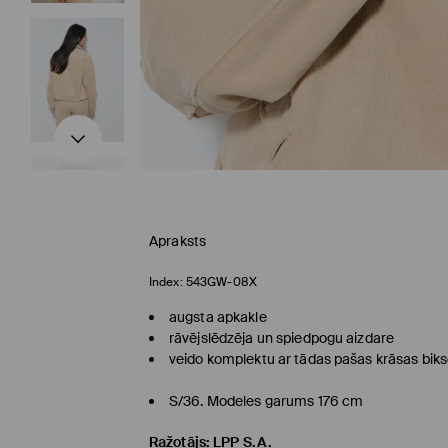
Apraksts
Index:
543GW-08X
augsta apkakle
rāvējslēdzēja un spiedpogu aizdare
veido komplektu ar tādas pašas krāsas bik
S/36. Modeles garums 176 cm
Ražotājs
:
LPP S.A.