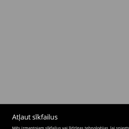
Standarta piegāde - Maksājums skaidrā nau
dienas)
4,95 EUR / Maksājums skaidrā naudā piegādes
Bezmaksas piegāde, pērkot
virs 50 EUR.
⟶
Plašāka informācija
Atgriešanas politika
Ja pasūtītās preces neatbilst cerētajam, Jūs va
pirkšanas dienas.
- Atgriežot jebkurā Mohito veikalā Latvijā - vie
čeku.
- Atgriežot e-veikalā - aizpildiet atgriešanas v
Peldkostīmus un pidžamas nevar atgriezt fiz
Atļaut sīkfailus
preču atgriešanas veidlapu tiešsaistē.
⟶
Internetveikala preču atgriešana
Mēs izmantojam sīkfailus vai līdzīgas tehnoloģijas, lai snie