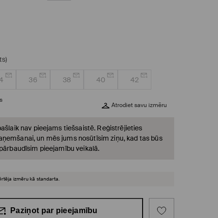
ts)
4
36
38
40
42
s
Atrodiet savu izmēru
ašlaik nav pieejams tiešsaistē. Reģistrējieties
ņemšanai, un mēs jums nosūtīsim ziņu, kad tas būs
 pārbaudīsim pieejamību veikalā.
ērtēja izmēru kā standarta.
Paziņot par pieejamību