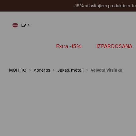
–15% atlasītajiem produktiem. I
LV
Extra -15%
IZPĀRDOŠANA
MOHITO
Apģērbs
Jakas, mēteļi
Velveta virsjaka