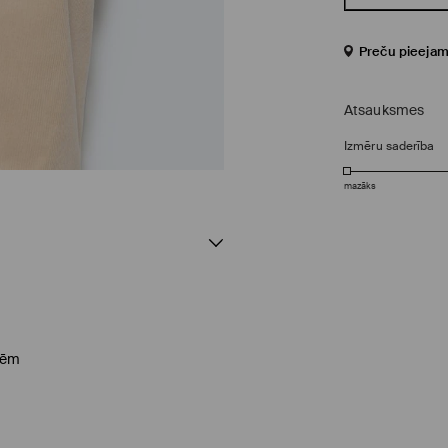
Preču pieejam
Atsauksmes
Izmēru saderība
mazāks
sēm