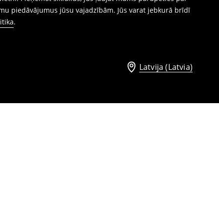
mu piedāvājumus jūsu vajadzībām. Jūs varat jebkurā brīdī
itika
.
Latvija (Latvia)