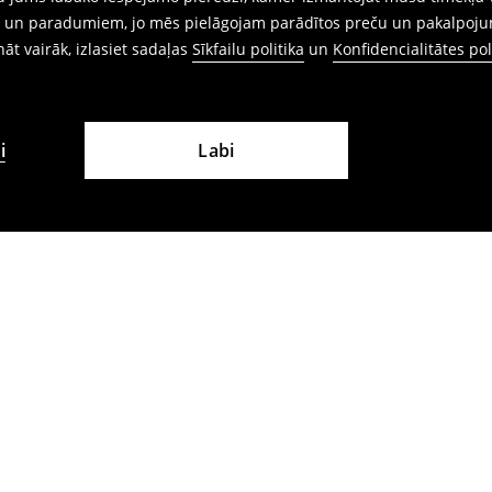
ēm un paradumiem, jo mēs pielāgojam parādītos preču un pakalpoju
ināt vairāk, izlasiet sadaļas
Sīkfailu politika
un
Konfidencialitātes pol
i
Labi