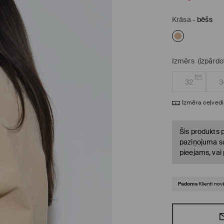
Krāsa
-
bēšs
Izmērs
(izpārdo
32
3
Izmēra ceļvedi
Šis produkts p
paziņojuma sa
pieejams, vai
Padoms
Klienti nov