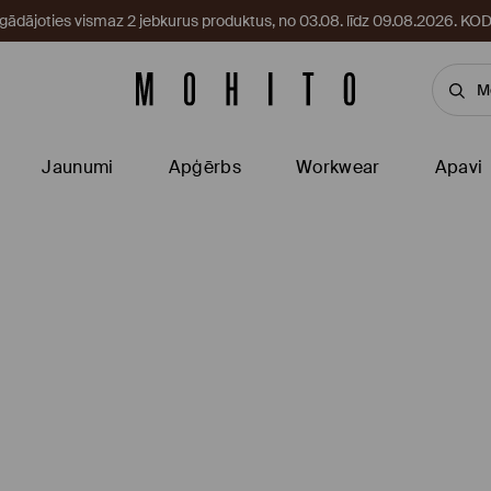
egādājoties vismaz 2 jebkurus produktus, no 03.08. līdz 09.08.2026. 
Jaunumi
Apģērbs
Workwear
Apavi