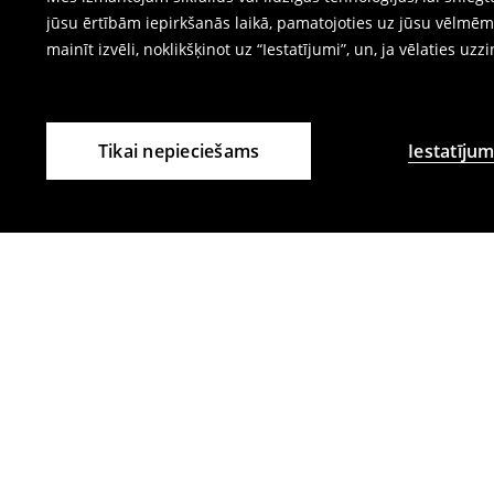
jūsu ērtībām iepirkšanās laikā, pamatojoties uz jūsu vēlm
mainīt izvēli, noklikšķinot uz “Iestatījumi”, un, ja vēlaties uzz
Tikai nepieciešams
Iestatījum