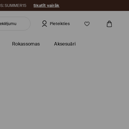
KODS: SUMMER15
Skatīt vairāk
Pieteikties
Rokassomas
Aksesuāri